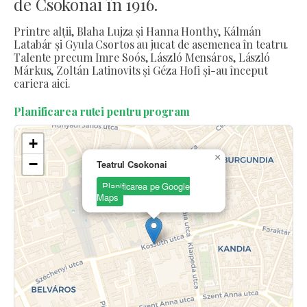
de Csokonai în 1916.
Printre alții, Blaha Lujza și Hanna Honthy, Kálmán
Latabár și Gyula Csortos au jucat de asemenea în teatru.
Talente precum Imre Soós, László Mensáros, László
Márkus, Zoltán Latinovits și Géza Hofi și-au început
cariera aici.
Planificarea rutei pentru program
+
×
−
Teatrul Csokonai
Planificarea pe Google
Maps