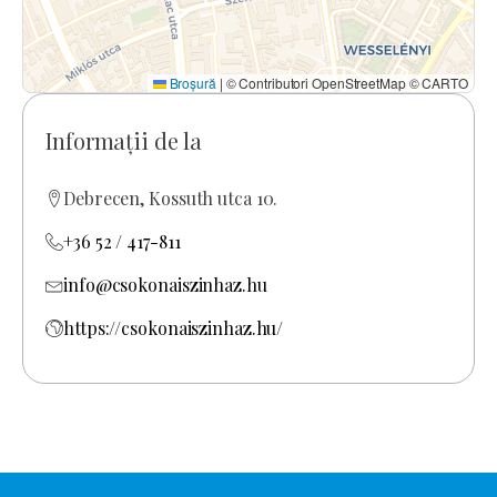
Broșură
|
© Contributori OpenStreetMap © CARTO
Informații de la
Debrecen, Kossuth utca 10.
+36 52 / 417-811
info@csokonaiszinhaz.hu
https://csokonaiszinhaz.hu/