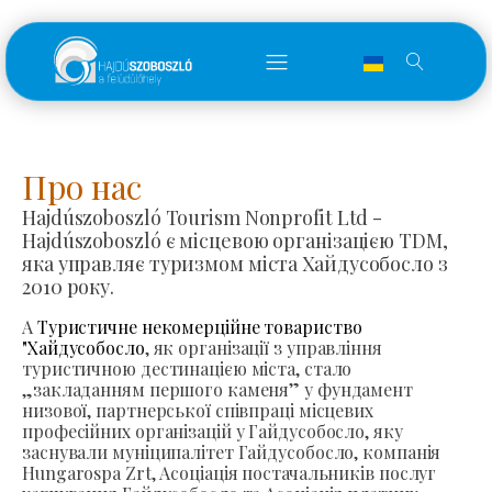
Про нас
Hajdúszoboszló Tourism Nonprofit Ltd -
Hajdúszoboszló є місцевою організацією TDM,
яка управляє туризмом міста Хайдусобосло з
2010 року.
A
Туристичне некомерційне товариство
"Хайдусобосло
, як організації з управління
туристичною дестинацією міста, стало
„закладанням першого каменя” у фундамент
низової, партнерської співпраці місцевих
професійних організацій у Гайдусобосло, яку
заснували муніципалітет Гайдусобосло, компанія
Hungarospa Zrt, Асоціація постачальників послуг