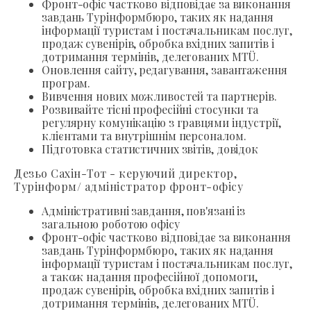
Фронт-офіс частково відповідає за виконання
завдань Турінформбюро, таких як надання
інформації туристам і постачальникам послуг,
продаж сувенірів, обробка вхідних запитів і
дотримання термінів, делегованих MTÜ.
Оновлення сайту, редагування, завантаження
програм.
Вивчення нових можливостей та партнерів.
Розвивайте тісні професійні стосунки та
регулярну комунікацію з гравцями індустрії,
клієнтами та внутрішнім персоналом.
Підготовка статистичних звітів, довідок
Дезьо Сахін-Тот - керуючий директор,
Турінформ/ адміністратор фронт-офісу
Адміністративні завдання, пов'язані із
загальною роботою офісу
Фронт-офіс частково відповідає за виконання
завдань Турінформбюро, таких як надання
інформації туристам і постачальникам послуг,
а також надання професійної допомоги,
продаж сувенірів, обробка вхідних запитів і
дотримання термінів, делегованих MTÜ.