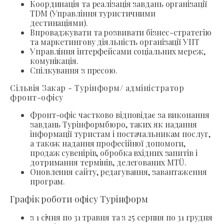
Координація та реалізація завдань організації
TDM (Управління туристичними
дестинаціями).
Впроваджувати та розвивати бізнес-стратегію
та маркетингову діяльність організації УПТ
Управління інтерфейсами соціальних мереж,
комунікація.
Спілкування з пресою.
Сільвія Закар - Турінформ/ адміністратор
фронт-офісу
Фронт-офіс частково відповідає за виконання
завдань Турінформбюро, таких як надання
інформації туристам і постачальникам послуг,
а також надання професійної допомоги,
продаж сувенірів, обробка вхідних запитів і
дотримання термінів, делегованих MTÜ.
Оновлення сайту, редагування, завантаження
програм.
Графік роботи офісу Турінформ
з 1 січня по 31 травня та з 25 серпня по 31 грудня