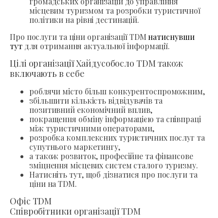
громадських організацій до управління
місцевим туризмом та розробки туристичної
політики на рівні дестинацій.
Про послуги та ціни організації TDM
натиснувши
тут
для отримання актуальної інформації.
Цілі організації Хайдусобосло TDM також
включають в себе
роблячи місто більш конкурентоспроможним,
збільшити кількість відвідувачів та
позитивний економічний вплив,
покращення обміну інформацією та співпраці
між туристичними операторами,
розробка комплексних туристичних послуг та
супутнього маркетингу,
а також розвиток, професійне та фінансове
зміцнення місцевих систем сталого туризму.
Натисніть тут, щоб дізнатися про послуги та
ціни на TDM.
Офіс TDM
Співробітники організації TDM