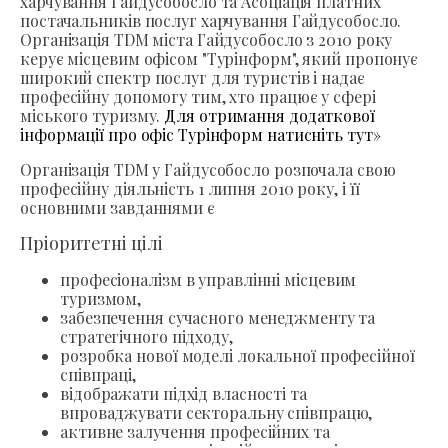
харчування Гайдусобосло та Асоціація платних
постачальників послуг харчування Гайдусобосло.
Організація TDM міста Гайдусобосло з 2010 року
керує місцевим офісом "Турінформ", який пропонує
широкий спектр послуг для туристів і надає
професійну допомогу тим, хто працює у сфері
міського туризму.
Для отримання додаткової
інформації про офіс Турінформ натисніть тут»
Організація TDM у Гайдусобосло розпочала свою
професійну діяльність 1 липня 2010 року, і її
основними завданнями є
Пріоритетні цілі
професіоналізм в управлінні місцевим
туризмом,
забезпечення сучасного менеджменту та
стратегічного підходу,
розробка нової моделі локальної професійної
співпраці,
відображати підхід власності та
впроваджувати секторальну співпрацю,
активне залучення професійних та