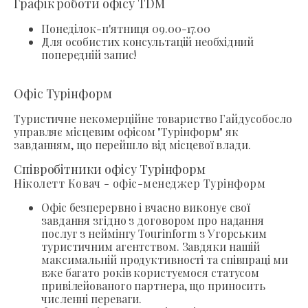
Графік роботи офісу TDM
Понеділок-п'ятниця 09.00-17.00
Для особистих консультацій необхідний
попередній запис!
Офіс Турінформ
Туристичне некомерційне товариство Гайдусобосло
управляє місцевим офісом "Турінформ" як
завданням, що перейшло від місцевої влади.
Співробітники офісу Турінформ
Ніколетт Ковач - офіс-менеджер Турінформ
Офіс безперервно і вчасно виконує свої
завдання згідно з договором про надання
послуг з неймінгу Tourinform з Угорським
туристичним агентством. Завдяки нашій
максимальній продуктивності та співпраці ми
вже багато років користуємося статусом
привілейованого партнера, що приносить
численні переваги.