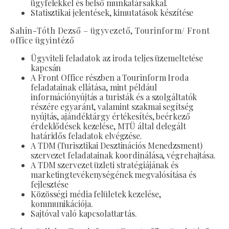
ügyfelekkel és belső munkatársakkal.
Statisztikai jelentések, kimutatások készítése
Sahin-Tóth Dezső – ügyvezető, Tourinform/ Front
office ügyintéző
Ügyviteli feladatok az iroda teljes üzemeltetése
kapcsán
A Front Office részben a Tourinform Iroda
feladatainak ellátása, mint például
információnyújtás a turisták és a szolgáltatók
részére egyaránt, valamint szakmai segítség
nyújtás, ajándéktárgy értékesítés, beérkező
érdeklődések kezelése, MTÜ által delegált
határidős feladatok elvégzése.
A TDM (Turisztikai Desztinációs Menedzsment)
szervezet feladatainak koordinálása, végrehajtása.
A TDM szervezet üzleti stratégiájának és
marketingtevékenységének megvalósítása és
fejlesztése
Közösségi média felületek kezelése,
kommunikációja.
Sajtóval való kapcsolattartás.