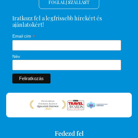
FOGLALJ SZÁLLÁST
Iratkozz fel a legfrissebb hírekért és
ajánlatokért!
*
Email cím
Név
Fedezd fel