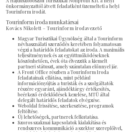
A Hajdúszoboszlói Turisztikai Nonprofit Kft. a helyi
önkormányzattól átvett feladatként üzemelteti a helyi
Tourinform irodát.
Tourinform iroda munkatársai
Kovács Nikolett – Tourinform irodavezető
Magyar Turisztikai Ügynökség által a Tourinform
névhasználati szerződés keretében folyamatosan
végzi a határidős feladatokat az iroda. A maximális
teljesítménynek és az együttműködéseknek
köszönhetően, évek óta élvezzük a kiemelt
partneri státuszt, amely számtalan előnnyel jár.
A Front Office részben a Tourinform Iroda
feladatainak ellátása, mint például
információnyújtás a turisták és a szolgáltatók
részére egyaránt, ajándéktárgy értékesítés,
beérkező érdeklődések kezelése, MTÜ által
delegált határidős feladatok elvégzése.
Weboldal frissítése, szerkesztése, programok
feltöltése.
Új lehetőségek, partnerek felkutatása.
Szoros szakmai kapcsolatok kialakítása és
rendszeres kommunikáció a szektor szereplőivel,