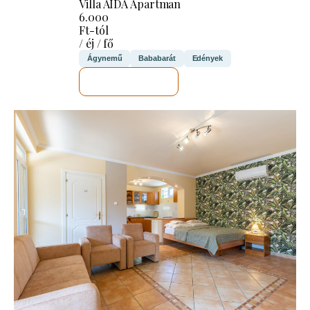
Villa AIDA Apartman
6.000
Ft-tól
/ éj / fő
Ágynemű
Bababarát
Edények
MEGNÉZEM