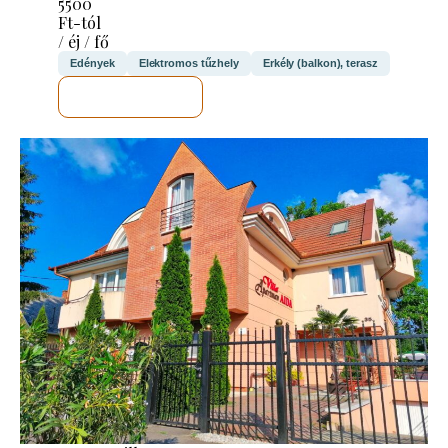
5500
Ft-tól
/ éj / fő
Edények
Elektromos tűzhely
Erkély (balkon), terasz
MEGNÉZEM