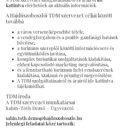
kattintva
elérhetőek az aktuális információk.
A Hajdúszoboszlói TDM szervezet céljai között
továbbá
a város versenyképesebbé tétele,
a vendégforgalom és a pozitív gazdasági hatások
bővítése,
a turizmus szereplői közötti információcsere és
együttműködés javítása,
komplex turisztikai szolgáltatások kialakítása,
ehhez kapcsolódó marketing megvalósítása,
és a fenntartható turizmus helyi rendszerének
kialakítása, szakmai és pénzügyi megerősítése.
A TDM szolgáltatásairól és árairól ide kattintva
tájékozódhat.
TDM iroda
A TDM szervezet munkatársai
Sahin-Tóth Dezső – Ügyvezető
sahin.toth.dezso@hajduszoboszlo.hu
Jelenlegi feladatai közé tartozik: