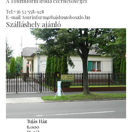
A Tourinform iroda elérhetőségei
Tel:+36 52/558-928
E-mail: tourinform@hajduszoboszlo.hu
Szálláshely ajánló
Tujás Ház
6.000