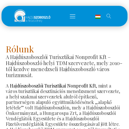
Rólunk
A Hajdúszoboszlói Turisztikai Nonprofit Kft –
Hajdúszoboszló helyi TDM szervezete, mely 2010-
től kezdve menedzseli Hajdúszoboszló város
turizmusát.
A
Hajdúszoboszlói Turisztikai Nonprofit Kft
, mint a
város turisztikai desztinációs menedzsment szervezete,
a helyi szakmai szervezetek alulról építkező,
partnerségen alapuló együttműködésének „alapkő
letétele” volt Hajdúszoboszlón, mely a Hajdúszoboszlói
Önkormányzat, a Hungarospa Zrt, a Hajdúszoboszlói
Vendéglátók Egyesülete és a Hajdúszoboszlói
Fizetővendéglátók Egyesülete összefogásával jött létre.