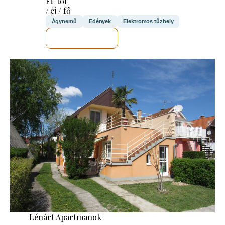
Ft-tól
/ éj / fő
Ágynemű
Edények
Elektromos tűzhely
MEGNÉZEM
Lénárt Apartmanok