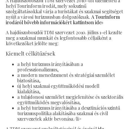
A Hajdúszoboszlói TDM szervezet 2010-től üzemelteti a
helyi Tourinform irodát, mely sokszinű
szolgáltatásokkal várja a turistákat és szakmai segitséget
nyújt a városi turizmusban dolgozóknak.
A Tourinform
irodáról bővebb információkért kattintson ide»
A hajdúszoboszlói TDM szervezet 2010. július 1-el kezdte
meg a szakmai munkát és legfontosabb céljaiként a
következőket jelölte meg:
Kiemelt célkitűzések
a helyi turizmus irányításában a
professzionalizmus,
a modern menedzsment és stratégiai szemlélet
biztosítása,
új helyi szakmai együttműködési modell
kialakítása,
a tulajdonosi szemlélet megjelenítése és szektorális
együttműködés megvalósítása,
a helyi turizmus irányításába a desztinációs szintű
turizmuspolitika alakításába szakmai és civil
szervezetek aktív bevonása./li>
A TDM szervezet szolgáltatásairól és árairól
ide