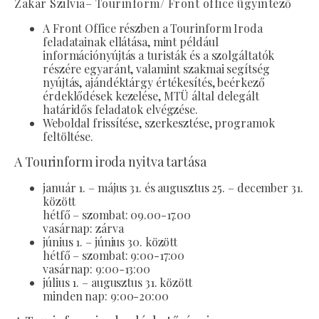
Zakar Szilvia– Tourinform/ Front office ügyintéző
A Front Office részben a Tourinform Iroda
feladatainak ellátása, mint például
információnyújtás a turisták és a szolgáltatók
részére egyaránt, valamint szakmai segítség
nyújtás, ajándéktárgy értékesítés, beérkező
érdeklődések kezelése, MTÜ által delegált
határidős feladatok elvégzése.
Weboldal frissítése, szerkesztése, programok
feltöltése.
A Tourinform iroda nyitva tartása
január 1. – május 31. és augusztus 25. – december 31.
között
hétfő – szombat: 09.00-17.00
vasárnap: zárva
június 1. – június 30. között
hétfő – szombat: 9:00-17:00
vasárnap: 9:00-13:00
július 1. – augusztus 31. között
minden nap: 9:00-20:00