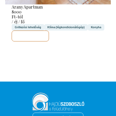
Arany Apartman
8000
Ft-tól
/ éj / fő
Grillezési lehetőség
Klíma (légkondicionálógép)
Konyha
MEGNÉZEM