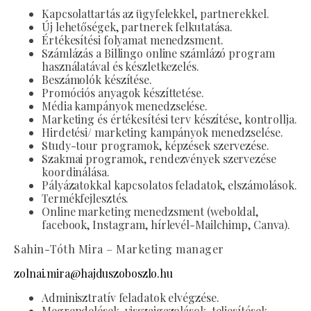
Kapcsolattartás az ügyfelekkel, partnerekkel.
Új lehetőségek, partnerek felkutatása.
Értékesítési folyamat menedzsment.
Számlázás a Billingo online számlázó program
használatával és készletkezelés.
Beszámolók készítése.
Promóciós anyagok készíttetése.
Média kampányok menedzselése.
Marketing és értékesítési terv készítése, kontrollja.
Hirdetési/ marketing kampányok menedzselése.
Study-tour programok, képzések szervezése.
Szakmai programok, rendezvények szervezése
koordinálása.
Pályázatokkal kapcsolatos feladatok, elszámolások.
Termékfejlesztés.
Online marketing menedzsment (weboldal,
facebook, Instagram, hírlevél-Mailchimp, Canva).
Sahin-Tóth Mira – Marketing manager
zolnai.mira@hajduszoboszlo.hu
Adminisztratív feladatok elvégzése.
Megrendelések, visszaigazolások, teljesítések