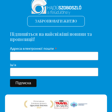
ЗАБРОНЮВАТИ ЖИТЛО
Підпишіться на найсвіжіші новини та
пропозиції!
*
Адреса електронної пошти
Ім'я