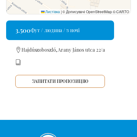
Листівка
|
© Дописувачі OpenStreetMap © CARTO
3.500
Фут / людина / з ночі
Hajdúszoboszló, Arany János utca 22/a
ЗАПИТАТИ ПРОПОЗИЦІЮ