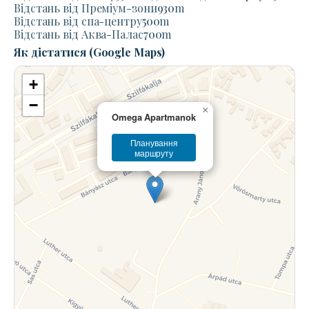
Відстань від Преміум-зони
930
m
Відстань від спа-центру
500
m
Відстань від Аква-Палас
700
m
Як дістатися (Google Maps)
+
−
×
Omega Apartmanok
Планування
маршруту