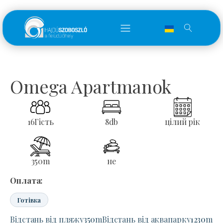
Omega Apartmanok
16
Гість
8
db
цілий рік
350
m
не
Оплата:
Готівка
Відстань від пляжу
350
m
Відстань від аквапарку
1230
m