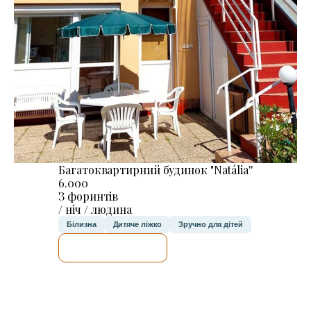
Багатоквартирний будинок "Natália''
6.000
З форинтів
/ ніч / людина
Білизна
Дитяче ліжко
Зручно для дітей
ДЕТАЛЬНІШЕ