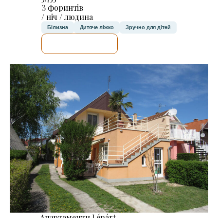
З форинтів
/ ніч / людина
Білизна
Дитяче ліжко
Зручно для дітей
ДЕТАЛЬНІШЕ
Апартаменти Lénárt