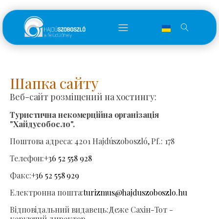
Шапка сайту
Веб-сайт розміщений на хостингу:
Туристична некомерційна організація
"Хайдусобосло".
Поштова адреса:
4201 Hajdúszoboszló, Pf.: 178
Телефон:
+36 52 558 928
Факс:
+36 52 558 929
Електронна пошта:
turizmus@hajduszoboszlo.hu
Відповідальний видавець:
Деже Сахін-Тот -
керуючий директор