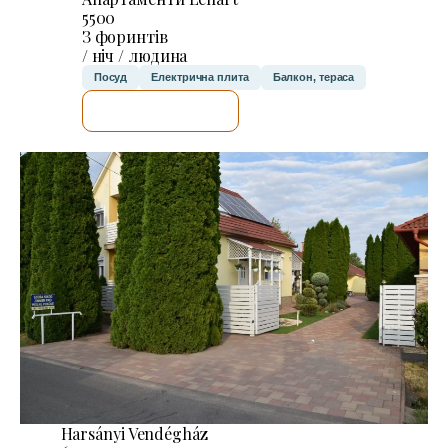
5500
З форинтів
/ ніч / людина
Посуд
Електрична плита
Балкон, тераса
ДЕТАЛЬНІШЕ
Harsányi Vendégház