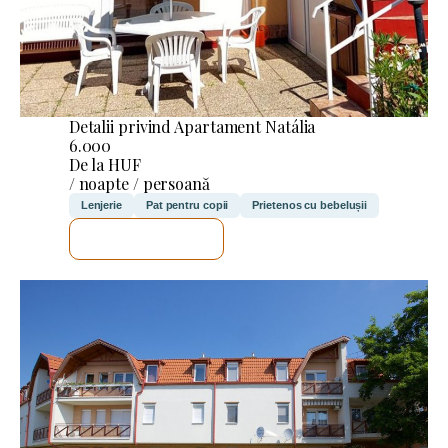
Detalii privind Apartament Natália
6.000
De la HUF
/ noapte / persoană
Lenjerie
Pat pentru copii
Prietenos cu bebelușii
VOI VERIFICA