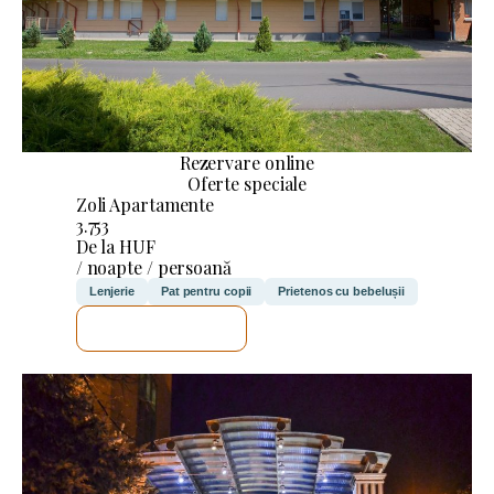
Rezervare online
Oferte speciale
Zoli Apartamente
3.753
De la HUF
/ noapte / persoană
Lenjerie
Pat pentru copii
Prietenos cu bebelușii
VOI VERIFICA