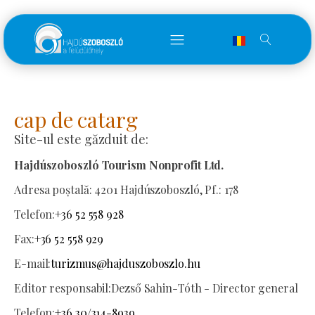
cap de catarg
Site-ul este găzduit de:
Hajdúszoboszló Tourism Nonprofit Ltd.
Adresa poștală:
4201 Hajdúszoboszló, Pf.: 178
Telefon:
+36 52 558 928
Fax:
+36 52 558 929
E-mail:
turizmus@hajduszoboszlo.hu
Editor responsabil:
Dezső Sahin-Tóth - Director general
Telefon:
+36 30/314-8939