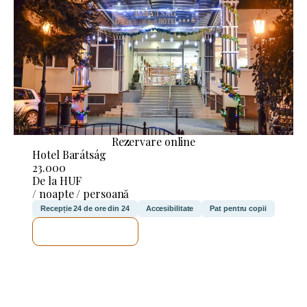
Rezervare online
Hotel Barátság
23.000
De la HUF
/ noapte / persoană
Recepție 24 de ore din 24
Accesibilitate
Pat pentru copii
VOI VERIFICA