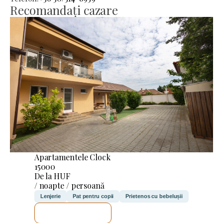
Recomandați cazare
Apartamentele Clock
15000
De la HUF
/ noapte / persoană
Lenjerie
Pat pentru copii
Prietenos cu bebelușii
VOI VERIFICA