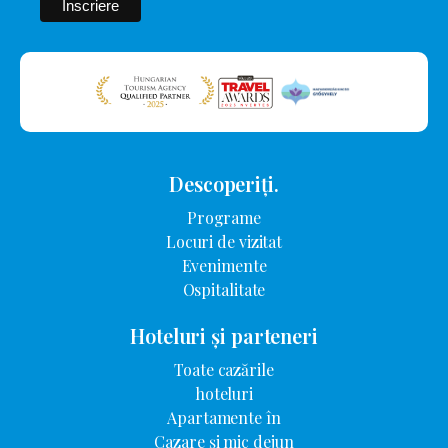
Descoperiți.
Programe
Locuri de vizitat
Evenimente
Ospitalitate
Hoteluri și parteneri
Toate cazările
hoteluri
Apartamente în
Cazare și mic dejun