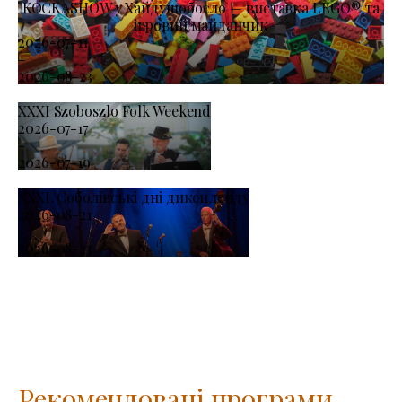
KOCKASHOW у Хайдушобосло — виставка LEGO® та
ігровий майданчик
2026-07-11
-
2026-08-23
XXXI Szoboszlo Folk Weekend
2026-07-17
-
2026-07-19
XXXI. Соболівські дні диксиленду
2026-08-21
-
2026-08-23
Рекомендовані програми