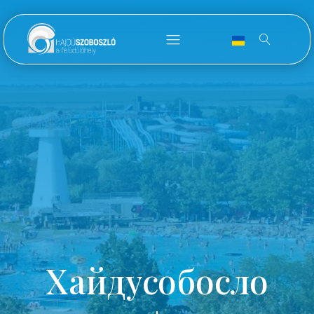
Хайдусобосло