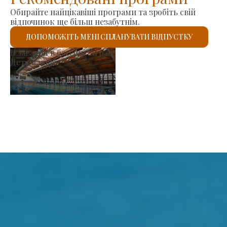
Обирайте найцікавіші програми та зробіть свій
відпочинок ще більш незабутнім.
ДОПОМОЖІТЬ МЕНІ СПЛАНУВАТИ ВІДПУСТКУ
в
Римо-католицький к
Детальніше