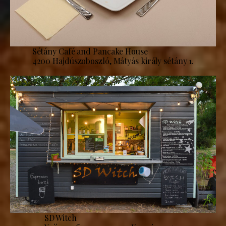
Sétány Café and Pancake House
4200 Hajdúszoboszló, Mátyás király sétány 1.
SD Witch