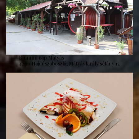
Винний бар Mátyás
4200 Hajdúszoboszló, Mátyás király sétány 17.