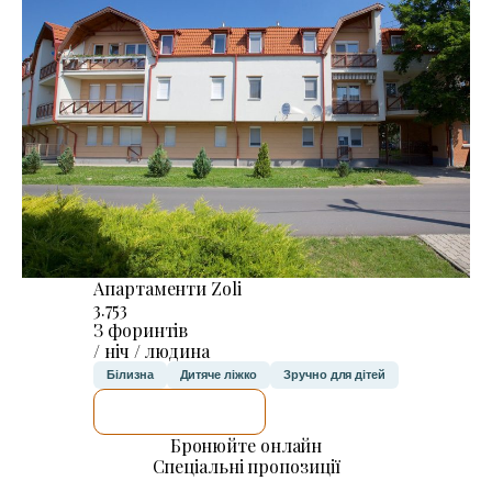
Апартаменти Zoli
3.753
З форинтів
/ ніч / людина
Білизна
Дитяче ліжко
Зручно для дітей
ДЕТАЛЬНІШЕ
Бронюйте онлайн
Спеціальні пропозиції