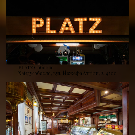
PLATZ Собосло
Хайдусобосло, вул. Йожефа Аттіли, 2, 4200