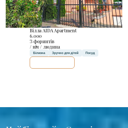
Вілла AIDA Apartment
6.000
З форинтів
/ ніч / людина
Білизна
Зручно для дітей
Посуд
ДЕТАЛЬНІШЕ