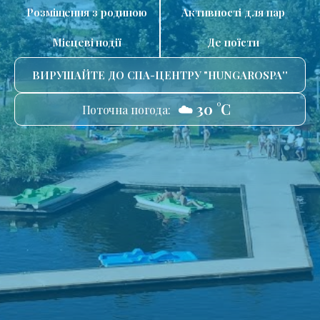
Розміщення з родиною
Активності для пар
Місцеві події
Де поїсти
ВИРУШАЙТЕ ДО СПА-ЦЕНТРУ "HUNGAROSPA''
☁️ 30 °C
Поточна погода: