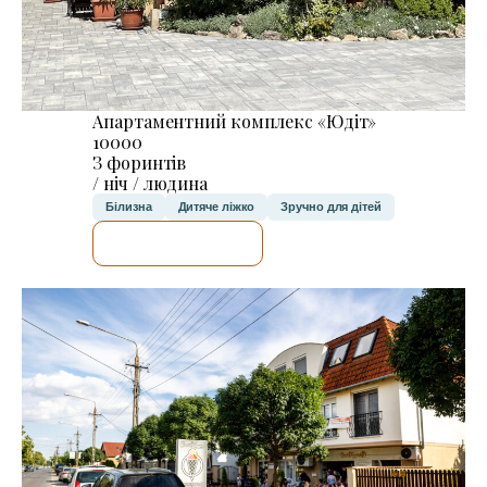
Апартаментний комплекс «Юдіт»
10000
З форинтів
/ ніч / людина
Білизна
Дитяче ліжко
Зручно для дітей
ДЕТАЛЬНІШЕ