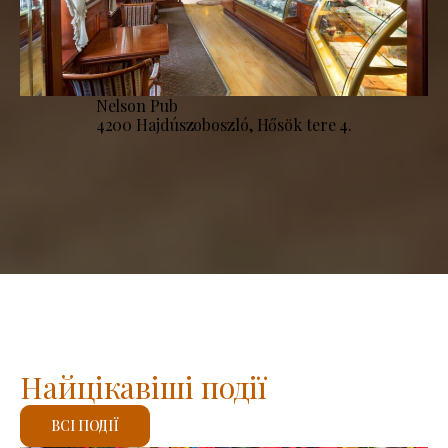
Nelson Pub
4200 Hajdúszoboszló, Hősök tere 4.
Найцікавіші події
ВСІ ПОДІЇ