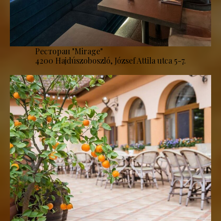
Ресторан "Mirage''
4200 Hajdúszoboszló, József Attila utca 5-7.