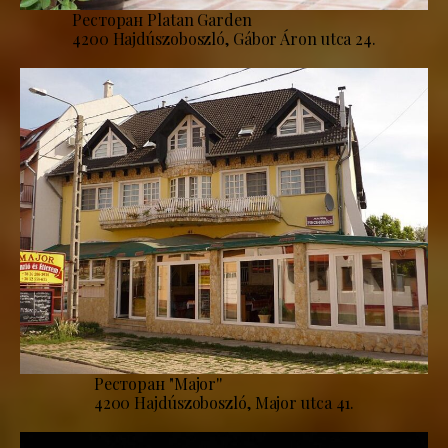
Ресторан Platan Garden
4200 Hajdúszoboszló, Gábor Áron utca 24.
Ресторан "Major''
4200 Hajdúszoboszló, Major utca 41.