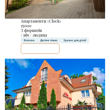
Апартаменти «Clock»
15000
З форинтів
/ ніч / людина
Білизна
Дитяче ліжко
Зручно для дітей
ДЕТАЛЬНІШЕ