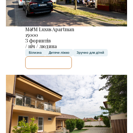
M&M Luxus Apartman
15000
З форинтів
/ ніч / людина
Білизна
Дитяче ліжко
Зручно для дітей
ДЕТАЛЬНІШЕ