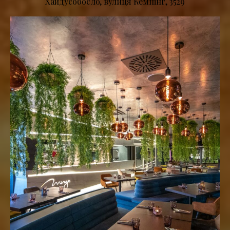
Хайдусобосло, вулиця Кемпінг, 3529