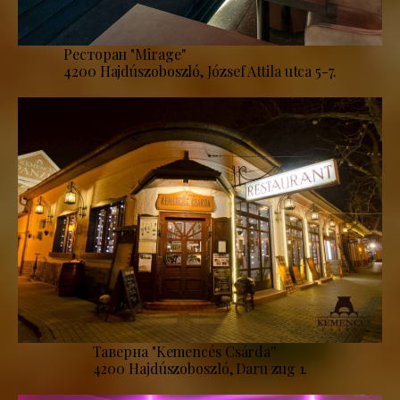
Ресторан "Mirage''
4200 Hajdúszoboszló, József Attila utca 5-7.
Таверна "Kemencés Csárda''
4200 Hajdúszoboszló, Daru zug 1.