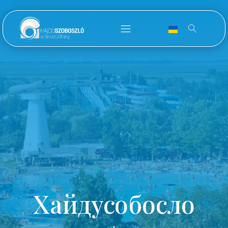
Хайдусобосло