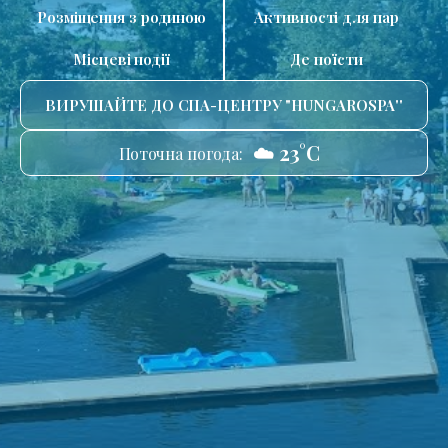
Розміщення з родиною
Активності для пар
Місцеві події
Де поїсти
ВИРУШАЙТЕ ДО СПА-ЦЕНТРУ "HUNGAROSPA''
☁️ 23°C
Поточна погода: