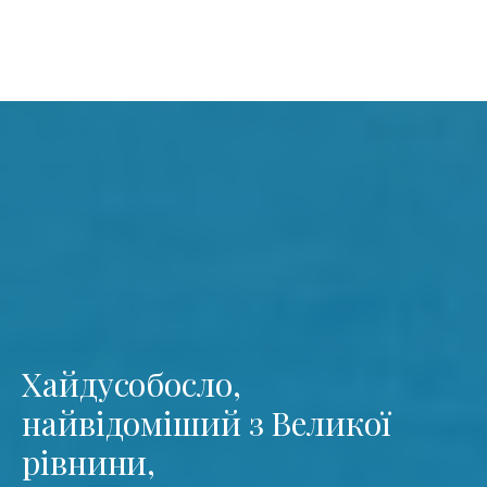
Хайдусобосло,
найвідоміший з Великої
рівнини,