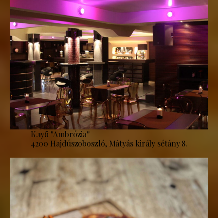
Клуб "Ambrózia''
4200 Hajdúszoboszló, Mátyás király sétány 8.