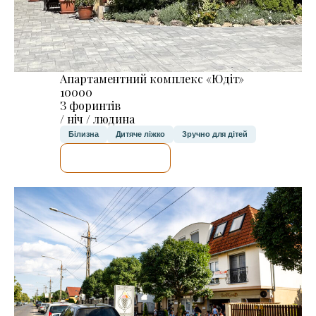
Апартаментний комплекс «Юдіт»
10000
З форинтів
/ ніч / людина
Білизна
Дитяче ліжко
Зручно для дітей
ДЕТАЛЬНІШЕ