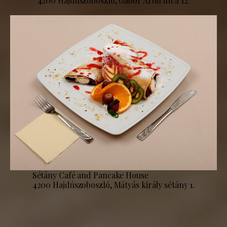
4200 Hajdúszoboszló, Gábor Áron utca 12.
Sétány Café and Pancake House
4200 Hajdúszoboszló, Mátyás király sétány 1.