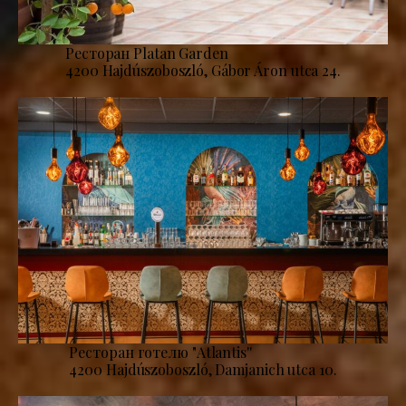
Ресторан Platan Garden
4200 Hajdúszoboszló, Gábor Áron utca 24.
Ресторан готелю "Atlantis''
4200 Hajdúszoboszló, Damjanich utca 10.