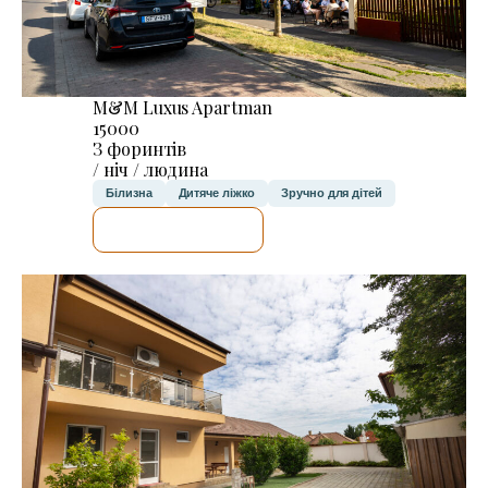
M&M Luxus Apartman
15000
З форинтів
/ ніч / людина
Білизна
Дитяче ліжко
Зручно для дітей
ДЕТАЛЬНІШЕ