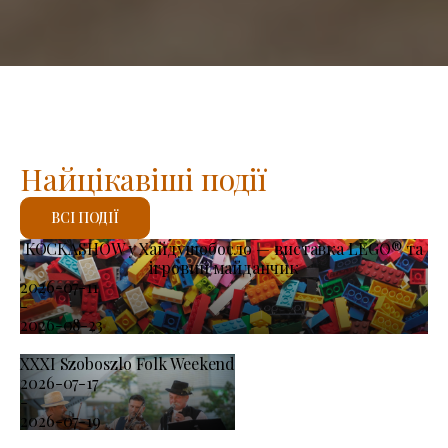
Найцікавіші події
ВСІ ПОДІЇ
KOCKASHOW у Хайдушобосло — виставка LEGO® та
ігровий майданчик
2026-07-11
-
2026-08-23
XXXI Szoboszlo Folk Weekend
2026-07-17
-
2026-07-19