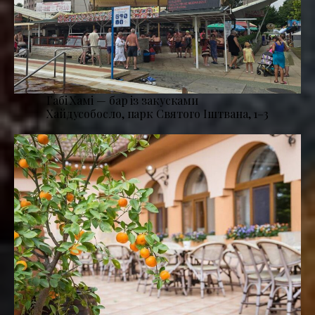
Габі Хамі — бар із закусками
Хайдусобосло, парк Святого Іштвана, 1–3