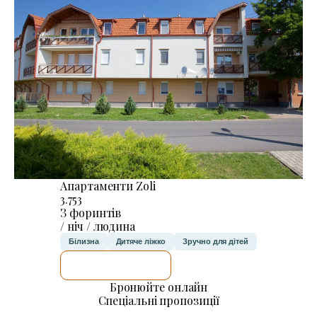
Апартаменти Zoli
3.753
З форинтів
/ ніч / людина
Білизна
Дитяче ліжко
Зручно для дітей
ДЕТАЛЬНІШЕ
Бронюйте онлайн
Спеціальні пропозиції