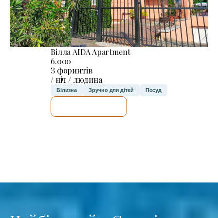
Вілла AIDA Apartment
6.000
З форинтів
/ ніч / людина
Білизна
Зручно для дітей
Посуд
ДЕТАЛЬНІШЕ