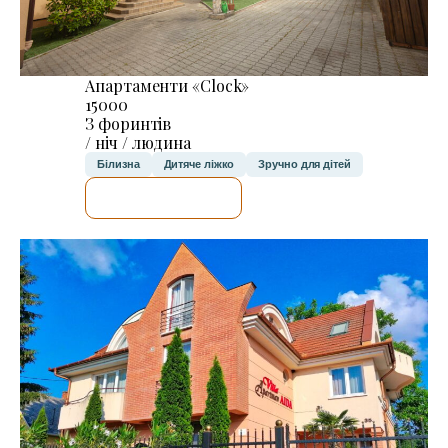
Апартаменти «Clock»
15000
З форинтів
/ ніч / людина
Білизна
Дитяче ліжко
Зручно для дітей
ДЕТАЛЬНІШЕ