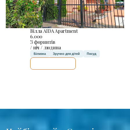
Вілла AIDA Apartment
6.000
З форинтів
/ ніч / людина
Білизна
Зручно для дітей
Посуд
ДЕТАЛЬНІШЕ