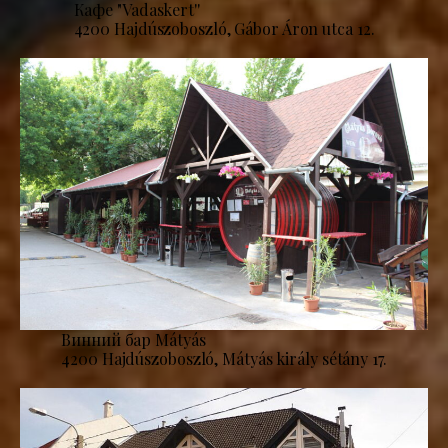
Кафе "Vadaskert''
4200 Hajdúszoboszló, Gábor Áron utca 12.
Винний бар Mátyás
4200 Hajdúszoboszló, Mátyás király sétány 17.