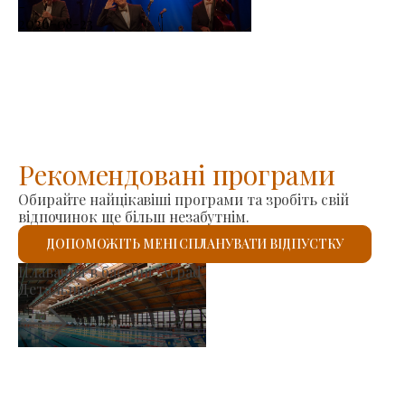
-
2026-08-23
Рекомендовані програми
Обирайте найцікавіші програми та зробіть свій
відпочинок ще більш незабутнім.
ДОПОМОЖІТЬ МЕНІ СПЛАНУВАТИ ВІДПУСТКУ
инок виробників
Рим
Детальніше
Дет