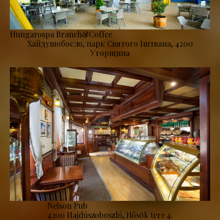
Hungarospa Branch&Coffee
Хайдушобосло, парк Святого Іштвана, 4200
Угорщина
Nelson Pub
4200 Hajdúszoboszló, Hősök tere 4.