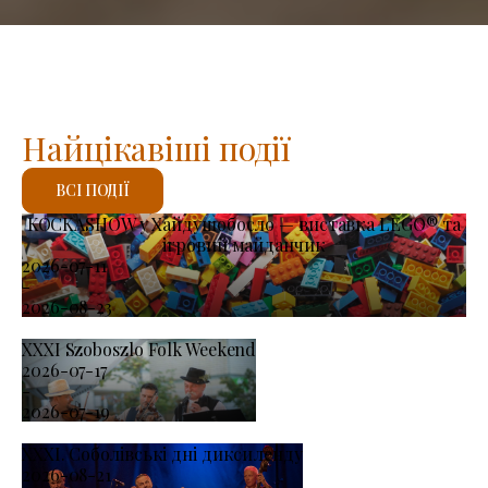
Найцікавіші події
ВСІ ПОДІЇ
KOCKASHOW у Хайдушобосло — виставка LEGO® та
ігровий майданчик
2026-07-11
-
2026-08-23
XXXI Szoboszlo Folk Weekend
2026-07-17
-
2026-07-19
XXXI. Соболівські дні диксиленду
2026-08-21