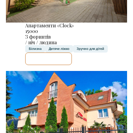
Апартаменти «Clock»
15000
З форинтів
/ ніч / людина
Білизна
Дитяче ліжко
Зручно для дітей
ДЕТАЛЬНІШЕ