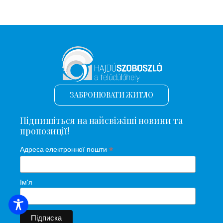
ЗАБРОНЮВАТИ ЖИТЛО
Підпишіться на найсвіжіші новини та
пропозиції!
*
Адреса електронної пошти
Ім'я
ПОШУК ЖИТЛА