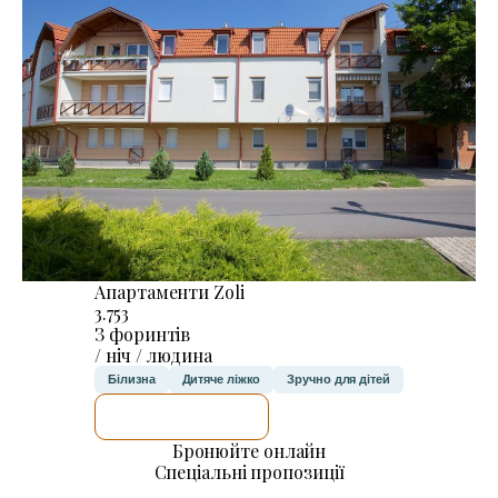
Апартаменти Zoli
3.753
З форинтів
/ ніч / людина
Білизна
Дитяче ліжко
Зручно для дітей
ДЕТАЛЬНІШЕ
Бронюйте онлайн
Спеціальні пропозиції