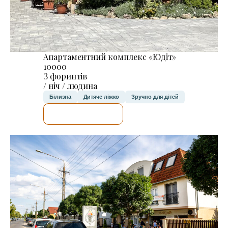
Апартаментний комплекс «Юдіт»
10000
З форинтів
/ ніч / людина
Білизна
Дитяче ліжко
Зручно для дітей
ДЕТАЛЬНІШЕ