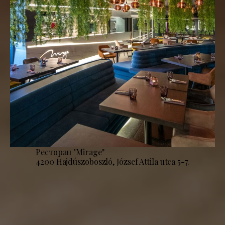
Ресторан "Mirage''
4200 Hajdúszoboszló, József Attila utca 5-7.