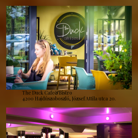
The Duck Cafe&Bistro
4200 Hajdúszoboszló, József Attila utca 20.