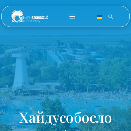
Хайдусобосло