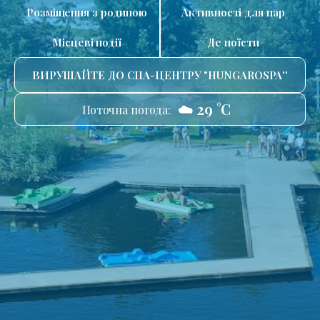
Розміщення з родиною
Активності для пар
Місцеві події
Де поїсти
ВИРУШАЙТЕ ДО СПА-ЦЕНТРУ "HUNGAROSPA''
☁️ 29 °C
Поточна погода: