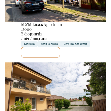
M&M Luxus Apartman
15000
З форинтів
/ ніч / людина
Білизна
Дитяче ліжко
Зручно для дітей
ДЕТАЛЬНІШЕ