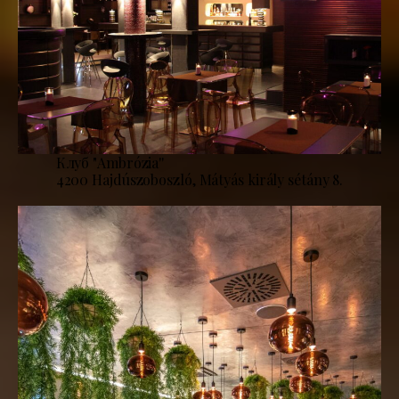
Клуб "Ambrózia''
4200 Hajdúszoboszló, Mátyás király sétány 8.