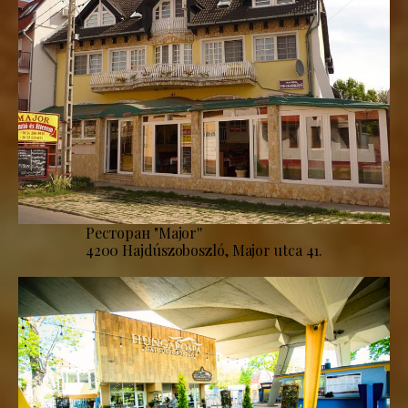
Ресторан "Major''
4200 Hajdúszoboszló, Major utca 41.