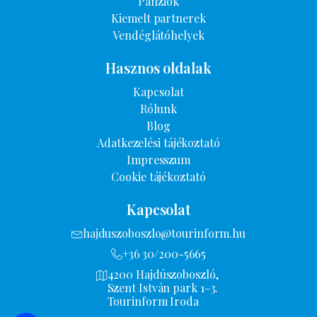
Panziók
Kiemelt partnerek
Vendéglátóhelyek
Hasznos oldalak
Kapcsolat
Rólunk
Blog
Adatkezelési tájékoztató
Impresszum
Cookie tájékoztató
Kapcsolat
hajduszoboszlo@tourinform.hu
+36 30/200-5665
4200 Hajdúszoboszló,
Szent István park 1–3.
Tourinform Iroda