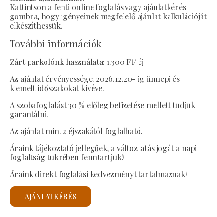
Kattintson a fenti online foglalás vagy ajánlatkérés
gombra, hogy igényeinek megfelelő ajánlat kalkulációját
elkészíthessük.
További információk
Zárt parkolónk használata: 1.300 Ft/ éj
Az ajánlat érvényessége: 2026.12.20- ig ünnepi és
kiemelt időszakokat kivéve.
A szobafoglalást 30 % előleg befizetése mellett tudjuk
garantálni.
Az ajánlat min. 2 éjszakától foglalható.
Áraink tájékoztató jellegűek, a változtatás jogát a napi
foglaltság tükrében fenntartjuk!
Áraink direkt foglalási kedvezményt tartalmaznak!
AJÁNLATKÉRÉS