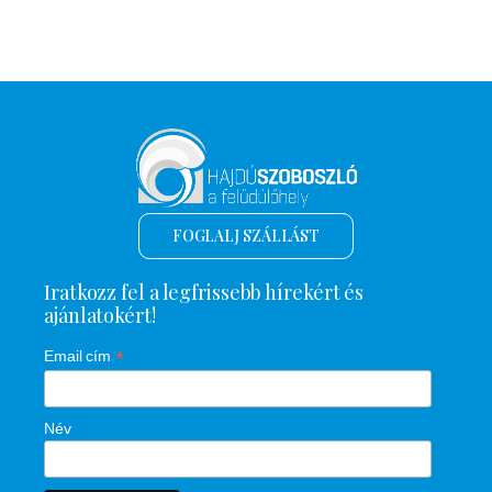
FOGLALJ SZÁLLÁST
Iratkozz fel a legfrissebb hírekért és
ajánlatokért!
*
Email cím
Név