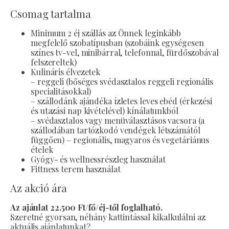
Csomag tartalma
Minimum 2 éj szállás az Önnek leginkább
megfelelő szobatípusban (szobáink egységesen
színes tv-vel, minibárral, telefonnal, fürdőszobával
felszereltek)
Kulináris élvezetek
– reggeli (bőséges svédasztalos reggeli regionális
specialitásokkal)
– szállodánk ajándéka ízletes leves ebéd (érkezési
és utazási nap kivételével) kínálatunkból
– svédasztalos vagy menüválasztásos vacsora (a
szállodában tartózkodó vendégek létszámától
függően) – regionális, magyaros és vegetáriánus
ételek
Gyógy- és wellnessrészleg használat
Fittness terem használat
Az akció ára
Az ajánlat 22.500 Ft/fő/éj-től foglalható.
Szeretné gyorsan, néhány kattintással kikalkulálni az
aktuális ajánlatunkat?