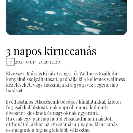
3 napos kiruccanás
2025.09.17
-
2026.12.20
Élvezze a Mátyás Király Gyógy- és Wellness Szálloda
kényelmi szolgáltatásait, próbálja ki a kellemes wellness
kezeléseket, vagy használja ki a gyógyvíz regeneráló
hatásait.
Svédasztalos étkezéseink bőséges kínálatukkal, ízletes
fogásaikkal biztosítanak napról-napra kulináris
élvezetet kicsiknek és nagyoknak egyaránt.
Ha csak egy pár napra tud elszakadni munkájától,
otthonától, akkor az Ön számára 3 napos kiruccanás
csomagunk a legmegfelelőbb választás.