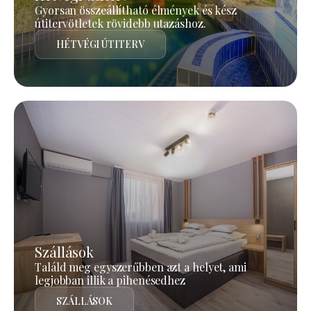
Gyorsan összeállítható élmények és kész
útitervötletek rövidebb utazáshoz.
HÉTVÉGI ÚTITERV
Szállások
Találd meg egyszerűbben azt a helyet, ami
legjobban illik a pihenésedhez
SZÁLLÁSOK