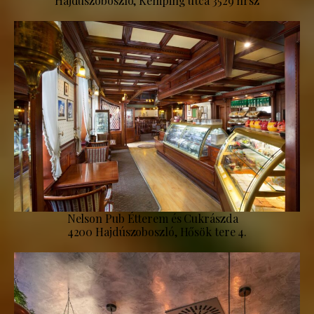
Hajdúszoboszló, Kemping utca 3529 hrsz
Nelson Pub Étterem és Cukrászda
4200 Hajdúszoboszló, Hősök tere 4.