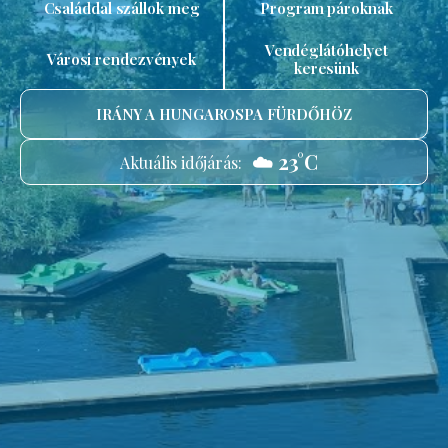
Családdal szállok meg
Program pároknak
Vendéglátóhelyet
Városi rendezvények
keresünk
IRÁNY A HUNGAROSPA FÜRDŐHÖZ
☁️ 23°C
Aktuális időjárás: