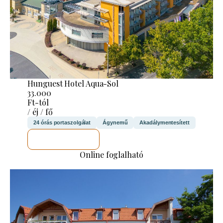
Hunguest Hotel Aqua-Sol
33.000
Ft-tól
/ éj / fő
24 órás portaszolgálat
Ágynemű
Akadálymentesített
MEGNÉZEM
Online foglalható