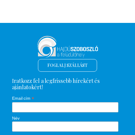
FOGLALJ SZÁLLÁST
Iratkozz fel a legfrissebb hírekért és
ajánlatokért!
*
Email cím
Név