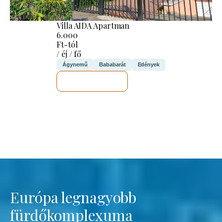
Villa AIDA Apartman
6.000
Ft-tól
/ éj / fő
Ágynemű
Bababarát
Edények
MEGNÉZEM
Európa legnagyobb
fürdőkomplexuma