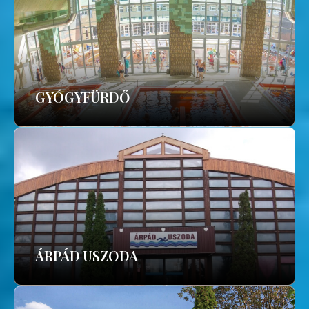
GYÓGYFÜRDŐ
ÁRPÁD USZODA