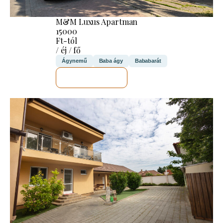
M&M Luxus Apartman
15000
Ft-tól
/ éj / fő
Ágynemű
Baba ágy
Bababarát
MEGNÉZEM