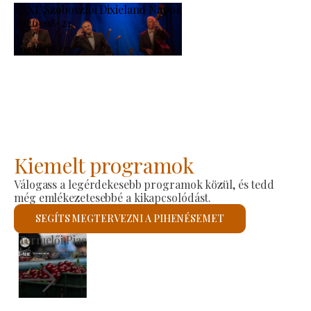
XXXI. Szoboszlói Dixieland Napok
2026-08-21
-
2026-08-23
Kiemelt programok
Válogass a legérdekesebb programok közül, és tedd
még emlékezetesebbé a kikapcsolódást.
SEGÍTS MEGTERVEZNI A PIHENÉSEMET
Szent László Római Katolikus Templom
Megnézem