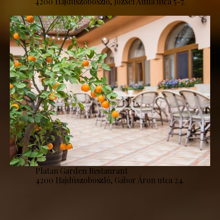
4200 Hajdúszoboszló, József Attila utca 5-7.
Platan Garden Restaurant
4200 Hajdúszoboszló, Gábor Áron utca 24.