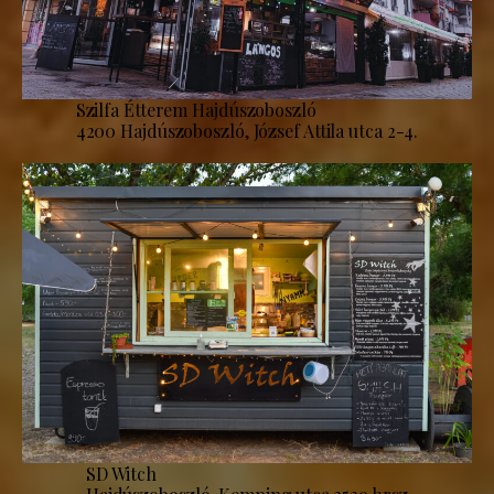
Szilfa Étterem Hajdúszoboszló
4200 Hajdúszoboszló, József Attila utca 2-4.
SD Witch