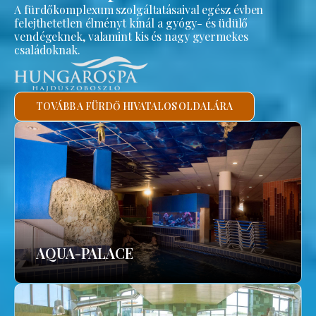
A fürdőkomplexum szolgáltatásaival egész évben
felejthetetlen élményt kínál a gyógy- és üdülő
vendégeknek, valamint kis és nagy gyermekes
családoknak.
TOVÁBB A FÜRDŐ HIVATALOS OLDALÁRA
AQUA-PALACE