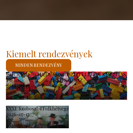
Kiemelt rendezvények
MINDEN RENDEZVÉNY
KOCKASHOW HAJDÚSZOBOSZLÓ - LEGO® KIÁLLÍTÁS
ÉS JÁTSZÓHÁZ
2026-07-11
-
2026-08-23
XXXI. Szoboszlói Folkhétvége
2026-07-17
-
2026-07-19