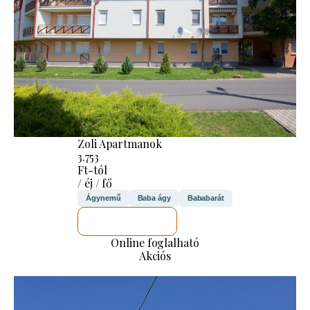
Zoli Apartmanok
3.753
Ft-tól
/ éj / fő
Ágynemű
Baba ágy
Bababarát
MEGNÉZEM
Online foglalható
Akciós