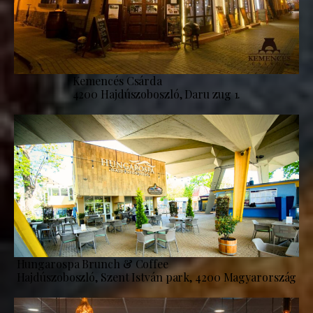
Kemencés Csárda
4200 Hajdúszoboszló, Daru zug 1.
Hungarospa Brunch & Coffee
Hajdúszoboszló, Szent István park, 4200 Magyarország