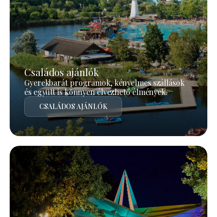
Családos ajánlók
Gyerekbarát programok, kényelmes szállások
és együtt is könnyen élvezhető élmények.
CSALÁDOS AJÁNLÓK