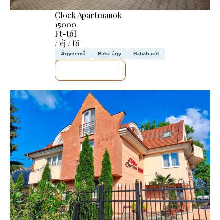
Clock Apartmanok
15000
Ft-tól
/ éj / fő
Ágynemű
Baba ágy
Bababarát
MEGNÉZEM