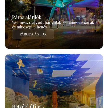
Páros ajánlók
Wellness, nyugodt hangulat, kellemes vacsorák
és minőségi pihenés.
PÁROS AJÁNLÓK
Hétvégi útiterv