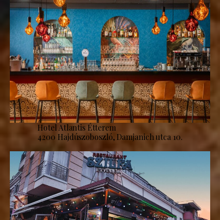
Hotel Atlantis Étterem
4200 Hajdúszoboszló, Damjanich utca 10.