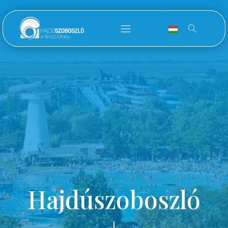
Hajdúszoboszló