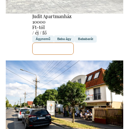
Judit Apartmanház
10000
Ft-tól
/ éj / fő
Ágynemű
Baba ágy
Bababarát
MEGNÉZEM