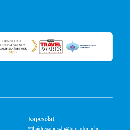
Kapcsolat
hajduszoboszlo@tourinform.hu