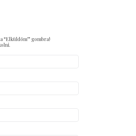
on a “Elküldöm” gombra!
olni.