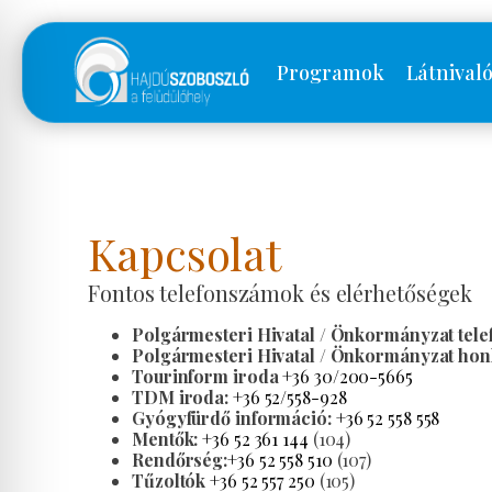
Programok
Látnival
Kapcsolat
Fontos telefonszámok és elérhetőségek
Polgármesteri Hivatal / Önkormányzat tel
Polgármesteri Hivatal / Önkormányzat honl
Tourinform iroda
+36 30/200-5665
TDM iroda:
+36 52/558-928
Gyógyfürdő információ:
+36 52 558 558
Mentők:
+36 52 361 144
(104)
Rendőrség:
+36 52 558 510
(107)
Tűzoltók
+36 52 557 250
(105)