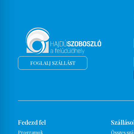
FOGLALJ SZÁLLÁST
Fedezd fel
Szálláso
Programok
Összes szá