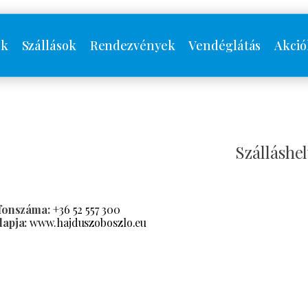
ók
Szállások
Rendezvények
Vendéglátás
Akció
Szálláshel
efonszáma:
+36 52 557 300
apja:
www.hajduszoboszlo.eu