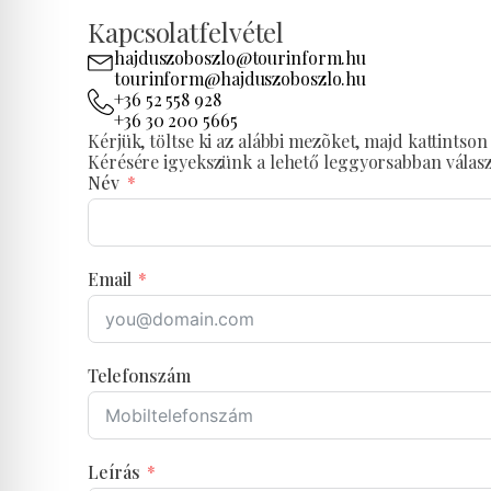
Kapcsolatfelvétel
hajduszoboszlo@tourinform.hu
tourinform@hajduszoboszlo.hu
+36 52 558 928
+36 30 200 5665
Kérjük, töltse ki az alábbi mezõket, majd kattints
Kérésére igyekszünk a lehető leggyorsabban válasz
Név
Email
Telefonszám
Leírás