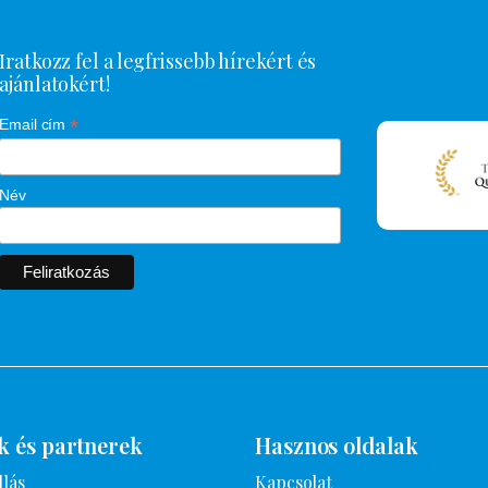
Iratkozz fel a legfrissebb hírekért és
ajánlatokért!
*
Email cím
Név
k és partnerek
Hasznos oldalak
llás
Kapcsolat