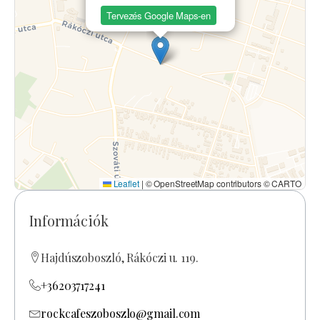
Tervezés Google Maps-en
Leaflet
|
© OpenStreetMap contributors © CARTO
Információk
Hajdúszoboszló, Rákóczi u. 119.
+36203717241
rockcafeszoboszlo@gmail.com