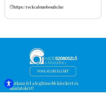
https://rockcafeszoboszlo.hu/
FOGLALJ SZÁLLÁST
Iratkozz fel a legfrissebb hírekért és
ajánlatokért!
*
Email cím