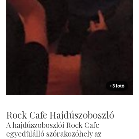
+3 fotó
Rock Cafe Hajdúszoboszló
A hajdúszoboszlói Rock Cafe
egyedülálló szórakozóhely az