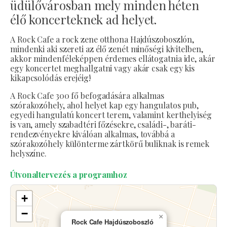
üdülővárosban mely minden héten
élő koncerteknek ad helyet.
A Rock Cafe a rock zene otthona Hajdúszoboszlón,
mindenki aki szereti az élő zenét minőségi kivitelben,
akkor mindenféleképpen érdemes ellátogatnia ide, akár
egy koncertet meghallgatni vagy akár csak egy kis
kikapcsolódás erejéig!
A Rock Cafe 300 fő befogadására alkalmas
szórakozóhely, ahol helyet kap egy hangulatos pub,
egyedi hangulatú koncert terem, valamint kerthelyiség
is van, amely szabadtéri főzésekre, családi-, baráti-
rendezvényekre kiválóan alkalmas, továbbá a
szórakozóhely különterme zártkörű buliknak is remek
helyszíne.
Útvonaltervezés a programhoz
+
−
×
Rock Cafe Hajdúszoboszló