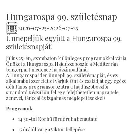
Hungarospa 99. születésnap
2026-07-25
-
2026-07-25
Ünnepeljük együtt a Hungarospa 99.
születésnapját!
Július 25-én, szombaton különleges programokkal várja
Önöket a Hungarospa Hajdúszoboszló a Mediterrán
tengerpart medence hajószínpadánál.
A Hungarospa idén ünnepli 99. születésnapját, és ez
alkalomból szeretettel várjuk Önt és családját egy egész
délutános programsorozatra a hajdúszoboszlói
strandon! Készüljön fel egy felejthetetlen napra tele
zenével, tánccal és izgalmas meglepetésekkel!
Programok:
14:30-tól Korhű fürdőruha bemutató
15 órától Varga Viktor fellépése