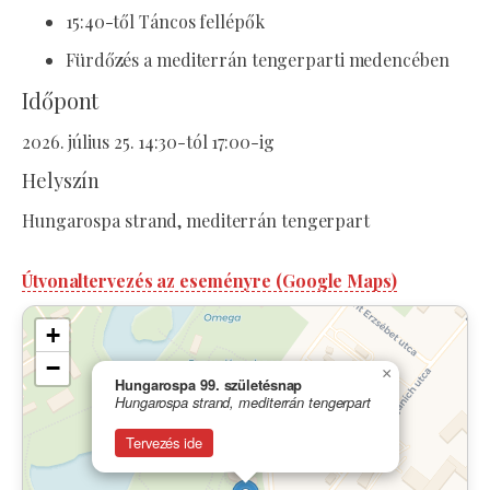
15:40-től Táncos fellépők
Fürdőzés a mediterrán tengerparti medencében
Időpont
2026. július 25. 14:30-tól 17:00-ig
Helyszín
Hungarospa strand, mediterrán tengerpart
Útvonaltervezés az eseményre (Google Maps)
+
−
×
Hungarospa 99. születésnap
Hungarospa strand, mediterrán tengerpart
Tervezés ide