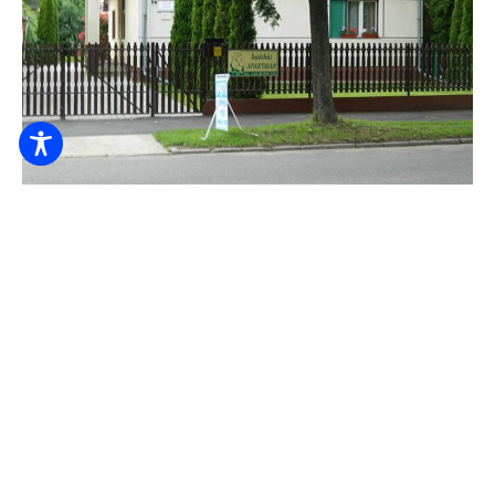
Tujás Ház
6.000
Ft-tól
/ éj / fő
Ágynemű
Edények
Elektromos tűzhely
MEGNÉZEM