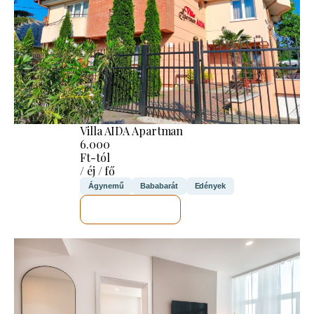
Villa AIDA Apartman
6.000
Ft-tól
/ éj / fő
Ágynemű
Bababarát
Edények
MEGNÉZEM