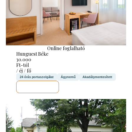
Online foglalható
Hunguest Béke
30.000
Ft-tól
/ éj / fő
24 órás portaszolgálat
Ágynemű
Akadálymentesített
MEGNÉZEM