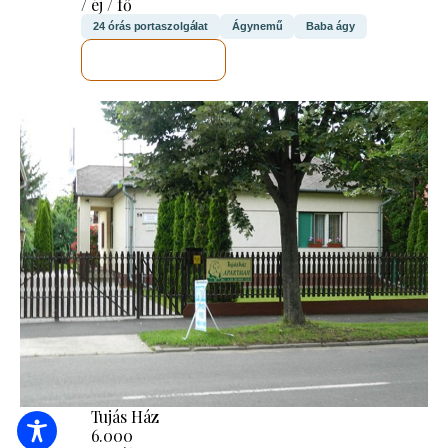
/ éj / fő
24 órás portaszolgálat
Ágynemű
Baba ágy
MEGNÉZEM
Tujás Ház
6.000