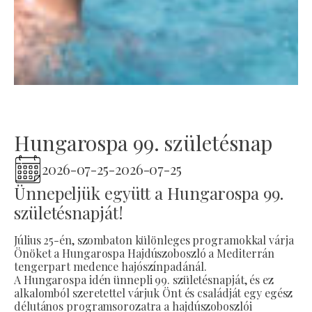
Hungarospa 99. születésnap
2026-07-25
-
2026-07-25
Ünnepeljük együtt a Hungarospa 99.
születésnapját!
Július 25-én, szombaton különleges programokkal várja
Önöket a Hungarospa Hajdúszoboszló a Mediterrán
tengerpart medence hajószínpadánál.
A Hungarospa idén ünnepli 99. születésnapját, és ez
alkalomból szeretettel várjuk Önt és családját egy egész
délutános programsorozatra a hajdúszoboszlói