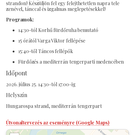
strandon! Készüljön fel egy felejthetetlen napra tele
zenével, tánccal és izgalmas meglepetésekkel!
Programok:
14:30-tól Korhű fürdőruha bemutató
15 órától Varga Viktor fellépése
15:40-től Táncos fellépők
Fürdőzés a mediterrán tengerparti medencében
Időpont
2026. július 25. 14:30-tól 17:00-ig
Helyszín
Hungarospa strand, mediterrán tengerpart
Útvonaltervezés az eseményre (Google Maps)