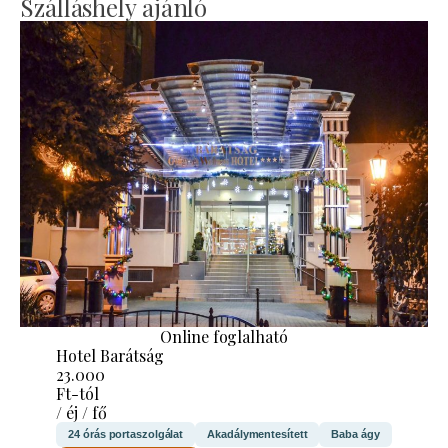
Szálláshely ajánló
Online foglalható
Hotel Barátság
23.000
Ft-tól
/ éj / fő
24 órás portaszolgálat
Akadálymentesített
Baba ágy