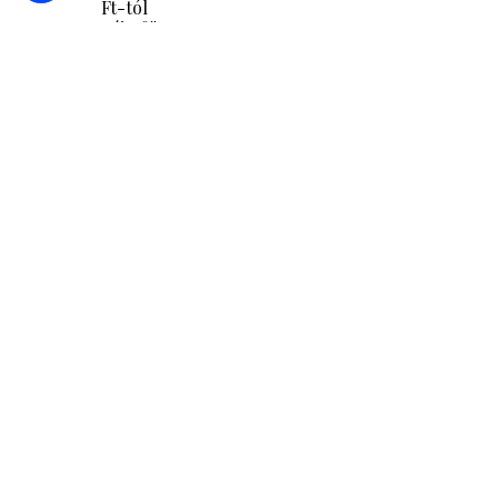
Ft-tól
/ éj / fő
Ágynemű
Edények
Elektromos tűzhely
MEGNÉZEM