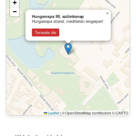
+
−
×
Hungarospa 99. születésnap
Hungarospa strand, mediterrán tengerpart
Tervezés ide
Leaflet
|
© OpenStreetMap contributors © CARTO