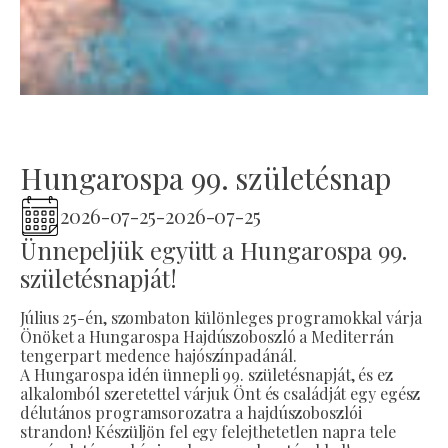
Hungarospa 99. születésnap
2026-07-25
-
2026-07-25
Ünnepeljük együtt a Hungarospa 99.
születésnapját!
Július 25-én, szombaton különleges programokkal várja
Önöket a Hungarospa Hajdúszoboszló a Mediterrán
tengerpart medence hajószínpadánál.
A Hungarospa idén ünnepli 99. születésnapját, és ez
alkalomból szeretettel várjuk Önt és családját egy egész
délutános programsorozatra a hajdúszoboszlói
strandon! Készüljön fel egy felejthetetlen napra tele