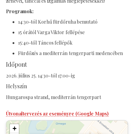
zenével, tánccal és izgalmas meglepetésekkel!
Programok:
14:30-tól Korhű fürdőruha bemutató
15 órától Varga Viktor fellépése
15:40-től Táncos fellépők
Fürdőzés a mediterrán tengerparti medencében
Időpont
2026. július 25. 14:30-tól 17:00-ig
Helyszín
Hungarospa strand, mediterrán tengerpart
Útvonaltervezés az eseményre (Google Maps)
+