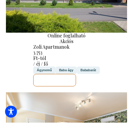
Online foglalható
Akciós
Zoli Apartmanok
3.753
Ft-tól
/ éj / fő
Ágynemű
Baba ágy
Bababarát
MEGNÉZEM