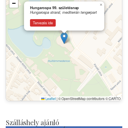
−
×
Hungarospa 99. születésnap
Hungarospa strand, mediterrán tengerpart
Tervezés ide
Leaflet
|
© OpenStreetMap contributors © CARTO
Szálláshely ajánló