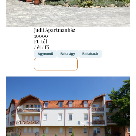
Judit Apartmanház
10000
Ft-tól
/ éj / fő
Ágynemű
Baba ágy
Bababarát
MEGNÉZEM