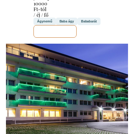
10000
Ft-tól
/ éj / fő
Ágynemű
Baba ágy
Bababarát
MEGNÉZEM