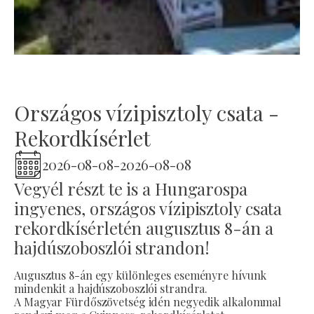
Országos vízipisztoly csata -
Rekordkísérlet
2026-08-08
-
2026-08-08
Vegyél részt te is a Hungarospa
ingyenes, országos vízipisztoly csata
rekordkísérletén augusztus 8-án a
hajdúszoboszlói strandon!
Augusztus 8-án egy különleges eseményre hívunk
mindenkit a hajdúszoboszlói strandra.
A Magyar Fürdőszövetség idén negyedik alkalommal