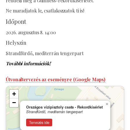
rendezi meg a Guinness-rekordkísérletet.
Ne maradjatok le, csatlakozzatok ti is!
Időpont
2026. augusztus 8. 14:00
Helyszín
Strandfürdő, mediterrán tengerpart
További információk!
Útvonaltervezés az eseményre (Google Maps)
+
−
×
Országos vízipisztoly csata - Rekordkísérlet
Strandfürdő, mediterrán tengerpart
Tervezés ide