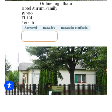
Online foglalható
Hotel Aurum Family
15.900
Ft-tól
/ éj / fő
Ágynemű
Baba ágy
Babaszék, etetőszék
MEGNÉZEM