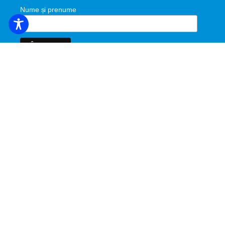
Nume și prenume
Descoperiți.
Programe
Locuri de vizitat
Evenimente
Ospitalitate
Hoteluri și parteneri