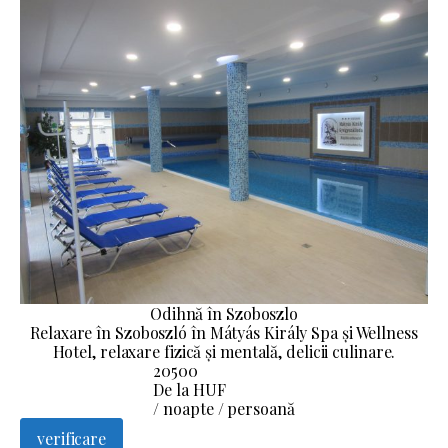
Odihnă în Szoboszlo
Relaxare în Szoboszló în Mátyás Király Spa și Wellness
Hotel, relaxare fizică și mentală, delicii culinare.
20500
De la HUF
/ noapte / persoană
verificare