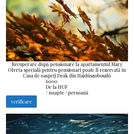
Recuperare după pensionare la apartamentul Mary
Oferta specială pentru pensionari poate fi rezervată în
Casa de oaspeți Deák din Hajdúszoboszló
6000
De la HUF
/ noapte / persoană
verificare