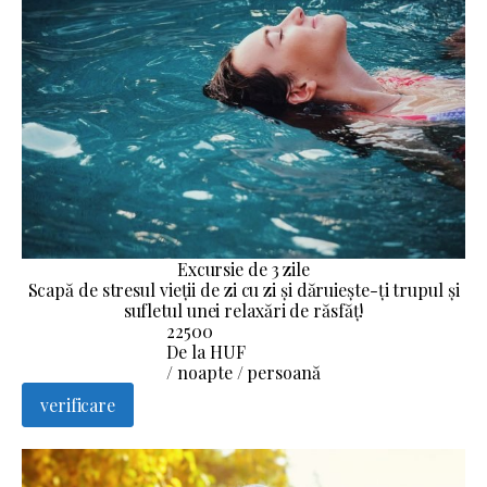
Excursie de 3 zile
Scapă de stresul vieții de zi cu zi și dăruiește-ți trupul și
sufletul unei relaxări de răsfăț!
22500
De la HUF
/ noapte / persoană
verificare