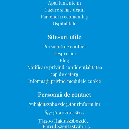
Apartamente în
Cazare și mic dejun
Parteneri recomandați
Ospitalitate
Site-uri utile
Persoană de contact
Despre noi
Blog
Notificare privind confidențialitatea
cap de catarg
Informații privind modulele cookie
Persoană de contact
hajduszoboszlo@tourinform.hu
+36 30/200-5665
4200 Hajdúszoboszló,
Parcul Szent István 1-3.