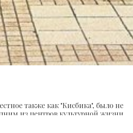
вестное также как "Кисбика", было не
 одним из центров культурной жизни