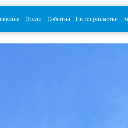
сещения
Отели
События
Гостеприимство
А