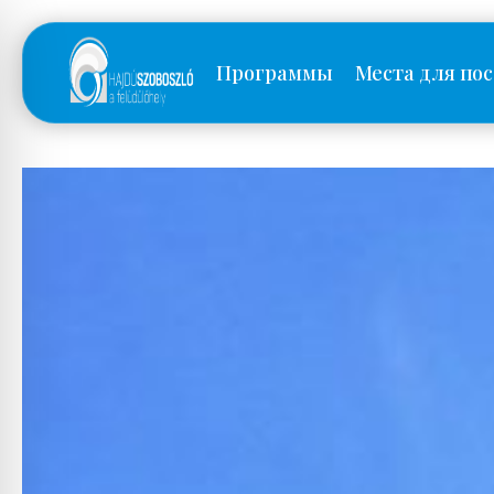
Программы
Места для по