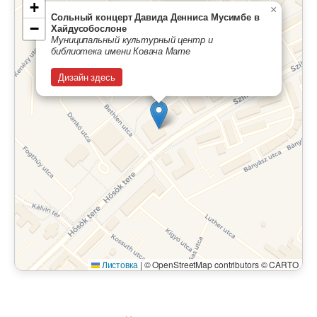
+
×
Сольный концерт Давида Денниса Мусимбе в
−
Хайдусобослоне
Муниципальный культурный центр и
библиотека имени Ковача Мате
Дизайн здесь
Листовка
|
© OpenStreetMap contributors © CARTO