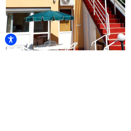
Апартаментный дом Natália
6.000
От форинтов
/ ночь / человек
Белье
Детская кровать
Безопасно для детей
Я ПРОВЕРЮ.