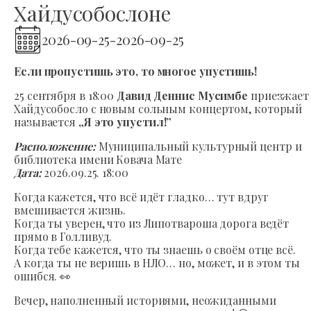
Хайдусобослоне
2026-09-25
-
2026-09-25
Если пропустишь это, то многое упустишь!
25 сентября в 18:00
Давид Деннис Мусимбе
приезжает
Хайдусобосло с новым сольным концертом, который
называется
„Я это упустил!”
Расположение:
Муниципальный культурный центр и
библиотека имени Ковача Мате
Дата:
2026.09.25. 18:00
Когда кажется, что всё идёт гладко… тут вдруг
вмешивается жизнь.
Когда ты уверен, что из Липотвароша дорога ведёт
прямо в Голливуд.
Когда тебе кажется, что ты знаешь о своём отце всё.
А когда ты не веришь в НЛО… но, может, и в этом ты
ошибся. 👀
Вечер, наполненный историями, неожиданными