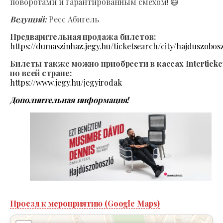
поворотами и гарантированным смехом! 😄
Ведущий:
Ресс Абигель
Предварительная продажа билетов:
https://dumaszinhaz.jegy.hu/ticketsearch/city/hajduszobos
Билеты также можно приобрести в кассах Interticke
по всей стране:
https://www.jegy.hu/jegyirodak
Дополнительная информация!
Проезд к мероприятию (Google Maps)