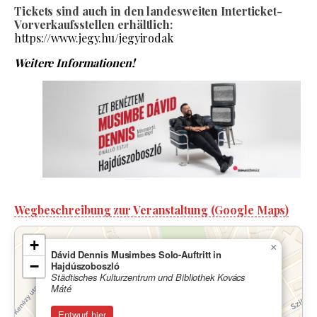
Tickets sind auch in den landesweiten Interticket-
Vorverkaufsstellen erhältlich:
https://www.jegy.hu/jegyirodak
Weitere Informationen!
Wegbeschreibung zur Veranstaltung (Google Maps)
+
×
Dávid Dennis Musimbes Solo-Auftritt in
−
Hajdúszoboszló
Städtisches Kulturzentrum und Bibliothek Kovács
Máté
Entwurf hier