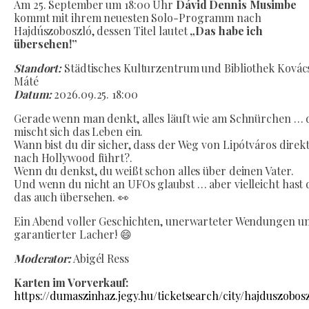
Am 25. September um 18:00 Uhr
Dávid Dennis Musimbe
kommt mit ihrem neuesten Solo-Programm nach
Hajdúszoboszló, dessen Titel lautet
„Das habe ich
übersehen!”
Standort:
Städtisches Kulturzentrum und Bibliothek Kovác
Máté
Datum:
2026.09.25. 18:00
Gerade wenn man denkt, alles läuft wie am Schnürchen … 
mischt sich das Leben ein.
Wann bist du dir sicher, dass der Weg von Lipótváros direk
nach Hollywood führt?.
Wenn du denkst, du weißt schon alles über deinen Vater.
Und wenn du nicht an UFOs glaubst … aber vielleicht hast 
das auch übersehen. 👀
Ein Abend voller Geschichten, unerwarteter Wendungen u
garantierter Lacher! 😄
Moderator:
Abigél Ress
Karten im Vorverkauf:
https://dumaszinhaz.jegy.hu/ticketsearch/city/hajduszobos