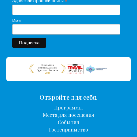
*
Адрес электронной почты
Имя
Откройте для себя.
Программы
Места для посещения
События
Гостеприимство