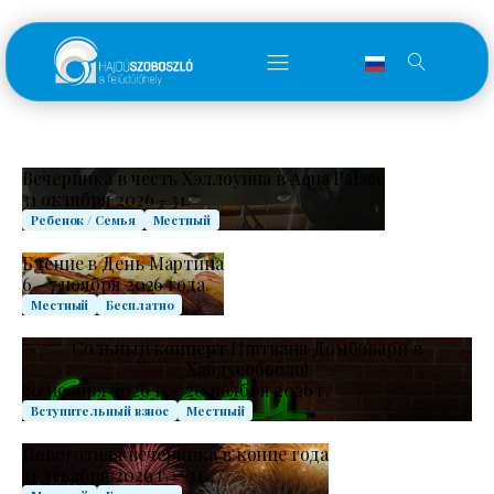
Вечеринка в честь Хэллоуина в Aqua Palace
31 октября 2026 - 31.
Ребенок / Семья
Местный
Бдение в День Мартина
6 - 7 ноября 2026 года.
Местный
Бесплатно
Сольный концерт Иштвана Домбовари в
Хайдусобосло!
20 ноября 2026 г. – 20 ноября 2026 г.
Вступительный взнос
Местный
Новогодняя вечеринка в конце года
31 декабря 2026 г. – 31.