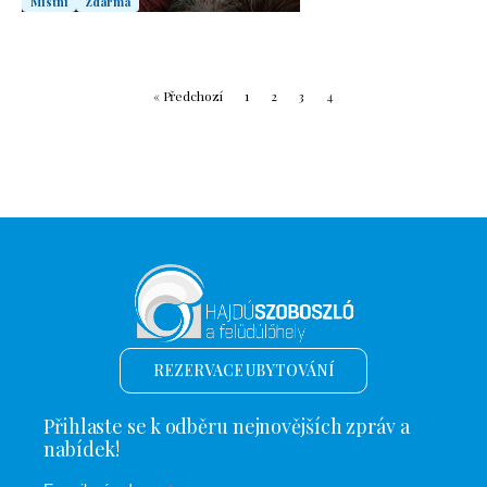
Místní
Zdarma
« Předchozí
1
2
3
4
REZERVACE UBYTOVÁNÍ
Přihlaste se k odběru nejnovějších zpráv a
nabídek!