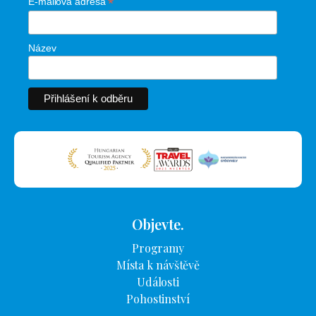
*
E-mailová adresa
Název
Objevte.
Programy
Místa k návštěvě
Události
Pohostinství