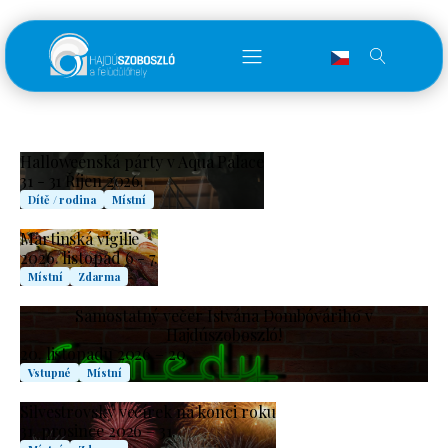
Halloweenská párty v Aqua Palace
31 - 31 Říjen 2026.
Dítě / rodina
Místní
Martinská vigilie
2026. listopad 6 - 7.
Místní
Zdarma
Samostatný večer Istvána Dombóváriho v
Hajdúszoboszló!
20. listopadu 2026 – 20.
Vstupné
Místní
Silvestrovský večírek na konci roku
31. prosince 2026 – 31.