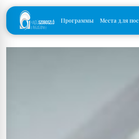
Программы
Места для по