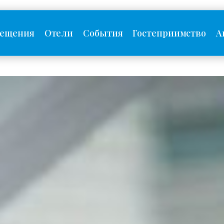
сещения
Отели
События
Гостеприимство
А