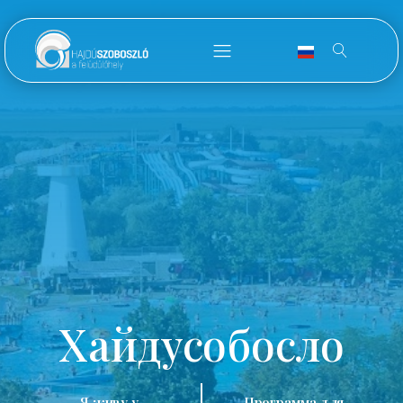
Хайдусобосло
Я живу у
Программа для