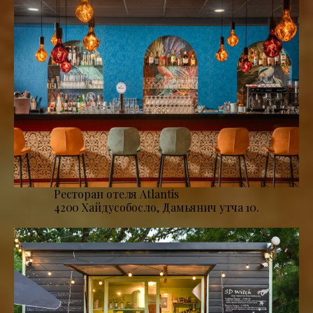
Ресторан отеля Atlantis
4200 Хайдусобосло, Дамьянич утча 10.