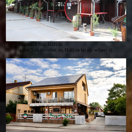
Винный бар Mátyás
4200 Хайдусобосло, Mátyás király sétány 17.