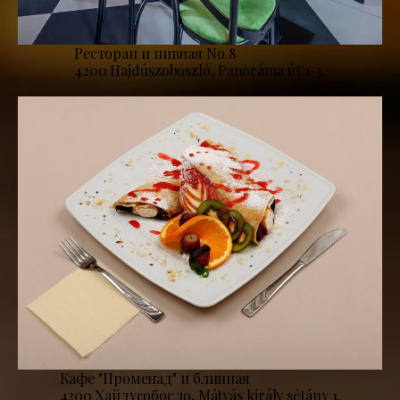
Ресторан и пивная No.8
4200 Hajdúszoboszló, Panoráma út 1-3.
Кафе "Променад" и блинная
4200 Хайдусобосло, Mátyás király sétány 1.