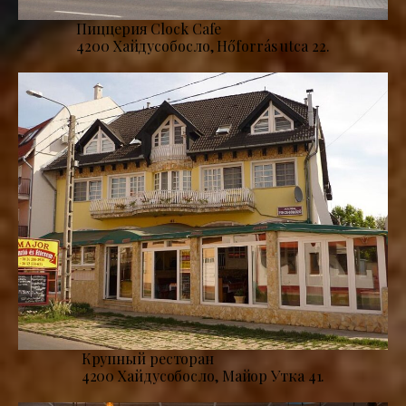
Пиццерия Clock Cafe
4200 Хайдусобосло, Hőforrás utca 22.
Крупный ресторан
4200 Хайдусобосло, Майор Утка 41.