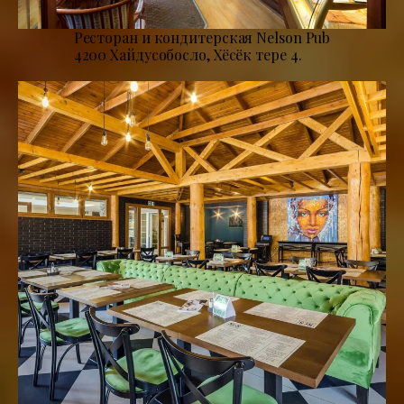
Ресторан и кондитерская Nelson Pub
4200 Хайдусобосло, Хёсёк тере 4.