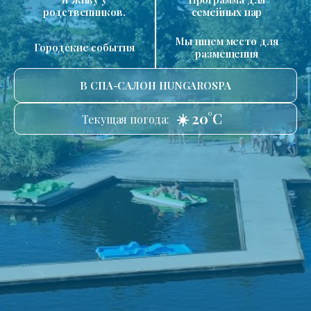
родственников.
семейных пар
Мы ищем место для
Городские события
размещения
В СПА-САЛОН HUNGAROSPA
☀️ 20°C
Текущая погода: