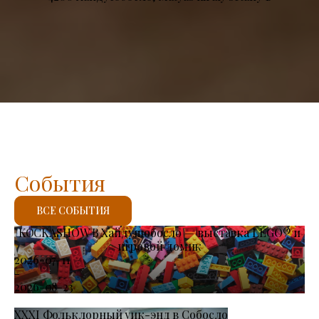
События
ВСЕ СОБЫТИЯ
KOCKASHOW В Хайдушобосло — выставка LEGO® и
игровой домик
2026-07-11
-
2026-08-23
XXXI Фольклорный уик-энд в Собосло