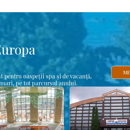
Europa
ME
t pentru oaspeții spa și de vacanță,
 mari, pe tot parcursul anului.