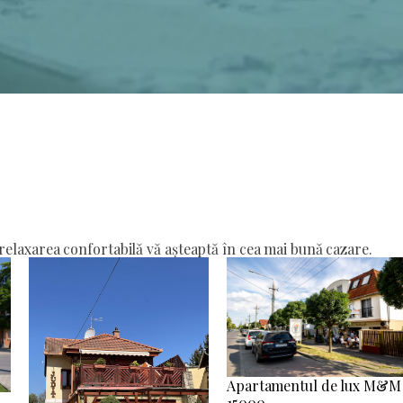
elaxarea confortabilă vă așteaptă în cea mai bună cazare.
Apartamentul de lux M&M
15000