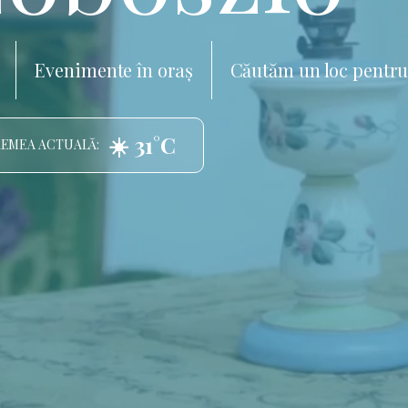
Evenimente în oraș
Căutăm un loc pentru
☀️ 31°C
EMEA ACTUALĂ: