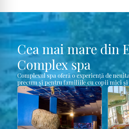
Cea mai mare din 
Complex spa
Complexul spa oferă o experiență de neuita
precum și pentru familiile cu copii mici și