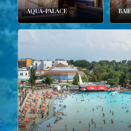
AQUA-PALACE
BAI