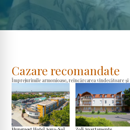
Cazare recomandate
Împrejurimile armonioase, reîncărcarea vindecătoare și r
Hunguest Hotel Aqua-Sol
Zoli Apartamente