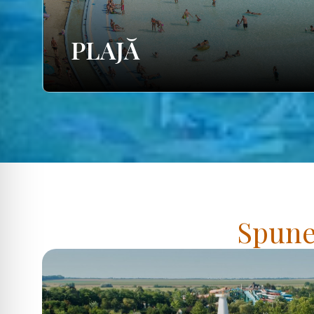
PLAJĂ
Spuneț