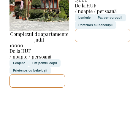
De la HUF
/ noapte / persoană
Lenjerie
Pat pentru copii
Prietenos cu bebelușii
Complexul de apartamente
VOI VERIFICA
Judit
10000
De la HUF
/ noapte / persoană
Lenjerie
Pat pentru copii
Prietenos cu bebelușii
VOI VERIFICA