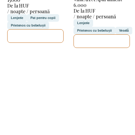
6.000
De la HUF
De la HUF
/ noapte / persoană
/ noapte / persoană
Lenjerie
Pat pentru copii
Lenjerie
Prietenos cu bebelușii
Prietenos cu bebelușii
Veselă
VOI VERIFICA
VOI VERIFICA