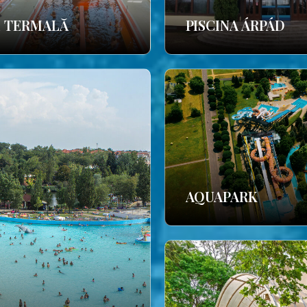
E TERMALĂ
PISCINA ÁRPÁD
AQUAPARK