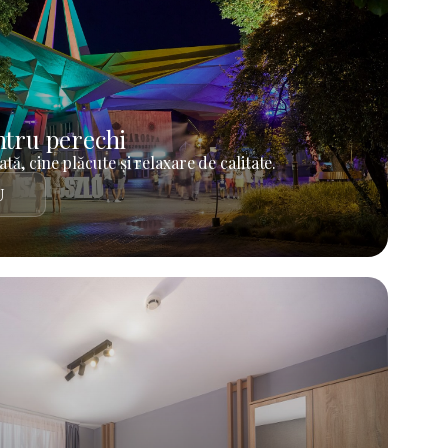
tru perechi
tă, cine plăcute și relaxare de calitate.
U