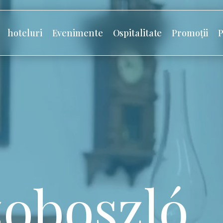
hoteluri
Evenimente
Ospitalitate
Promoții
P
oboszló