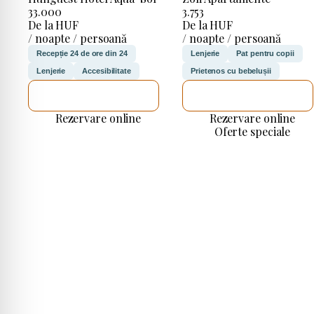
33.000
3.753
De la HUF
De la HUF
/ noapte / persoană
/ noapte / persoană
Recepție 24 de ore din 24
Lenjerie
Pat pentru copii
Lenjerie
Accesibilitate
Prietenos cu bebelușii
VOI VERIFICA
VOI VERIFICA
Rezervare online
Rezervare online
Oferte speciale