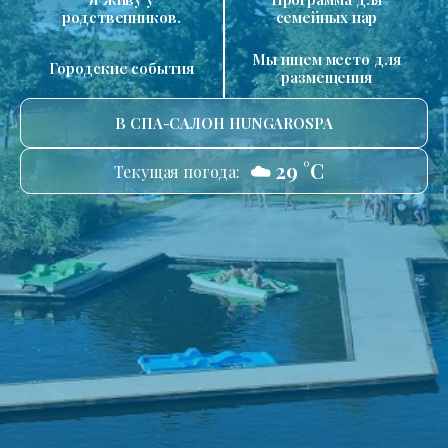
родственников.
семейных пар
Мы ищем место для
Городские события
размещения
В СПА-САЛОН HUNGAROSPA
☁️ 29 °C
Текущая погода: