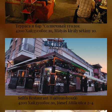
Терраса и бар "Солнечный уголок
4200 Хайдусобосло, Mátyás király sétány 10.
Szilfa Restaurant Hajdúszoboszló
4200 Хайдусобосло, József Attila utca 2-4.