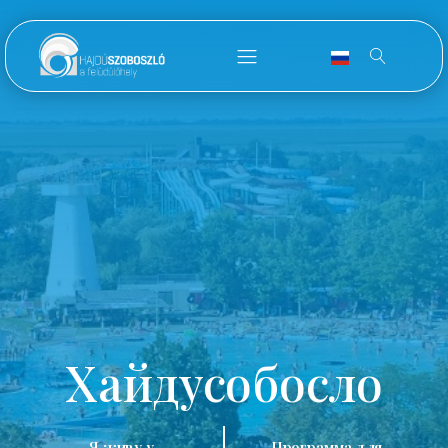
Хайдусобосло
Я живу у
Программа для