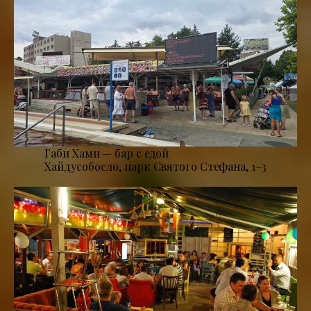
Габи Хами — бар с едой
Хайдусобосло, парк Святого Стефана, 1–3