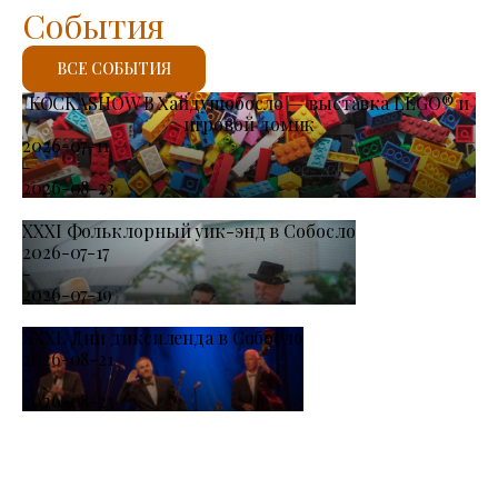
События
ВСЕ СОБЫТИЯ
KOCKASHOW В Хайдушобосло — выставка LEGO® и
игровой домик
2026-07-11
-
2026-08-23
XXXI Фольклорный уик-энд в Собосло
2026-07-17
-
2026-07-19
XXXI. Дни диксиленда в Собосло
2026-08-21
-
2026-08-23