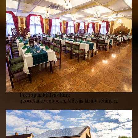
Ресторан Mátyás King
4200 Хайдусобосло, Mátyás király sétány 17.