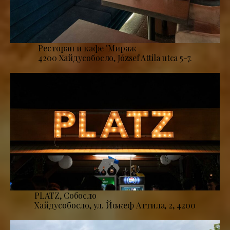
Ресторан и кафе "Мираж
4200 Хайдусобосло, József Attila utca 5-7.
PLATZ, Собосло
Хайдусобосло, ул. Йожеф Аттила, 2, 4200