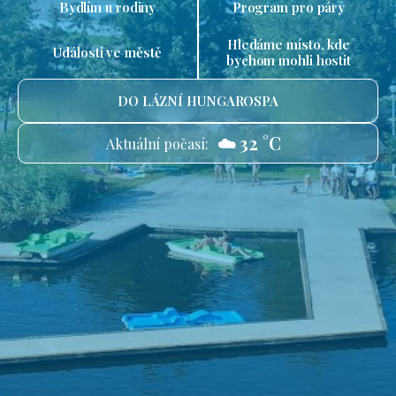
Bydlím u rodiny
Program pro páry
Hledáme místo, kde
Události ve městě
bychom mohli hostit
DO LÁZNÍ HUNGAROSPA
☁️ 32 °C
Aktuální počasí: