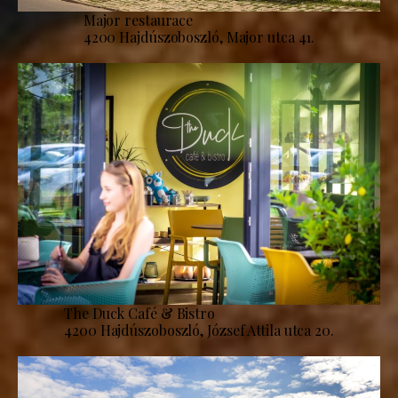
Major restaurace
4200 Hajdúszoboszló, Major utca 41.
The Duck Café & Bistro
4200 Hajdúszoboszló, József Attila utca 20.