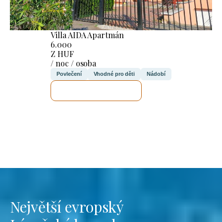
Villa AIDA Apartmán
6.000
Z HUF
/ noc / osoba
Povlečení
Vhodné pro děti
Nádobí
ZKONTROLUJI TO
Největší evropský