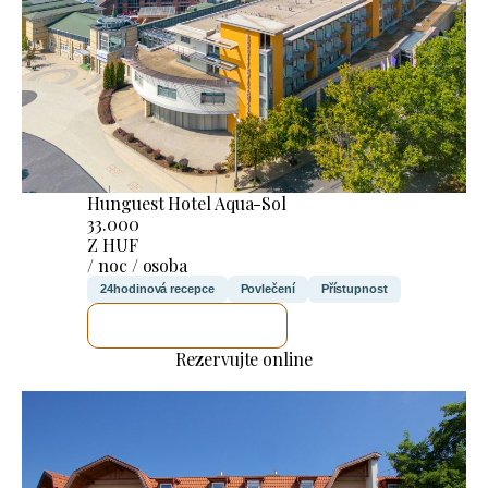
Hunguest Hotel Aqua-Sol
33.000
Z HUF
/ noc / osoba
24hodinová recepce
Povlečení
Přístupnost
ZKONTROLUJI TO
Rezervujte online