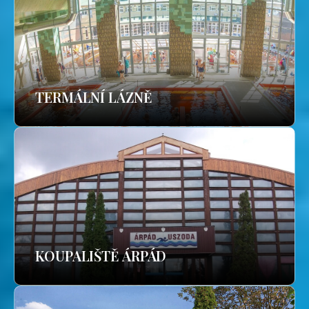
TERMÁLNÍ LÁZNĚ
KOUPALIŠTĚ ÁRPÁD