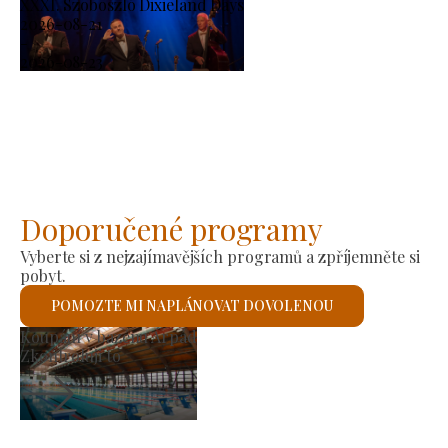
XXXI. Szoboszló Dixieland Days
2026-08-21
-
2026-08-23
Doporučené programy
Vyberte si z nejzajímavějších programů a zpříjemněte si
pobyt.
POMOZTE MI NAPLÁNOVAT DOVOLENOU
bní trh
Římskok
troluji to
Zkontro