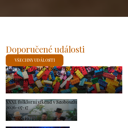
Doporučené události
VŠECHNY UDÁLOSTI
KOCKASHOW HAJDÚSZOBOSZLÓ – VÝSTAVA LEGO® A
HRACÍ DŮM
2026-07-11
-
2026-08-23
XXXI. folklorní víkend v Szoboszlu
2026-07-17
-
2026-07-19