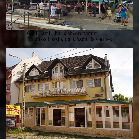
Gabi Hami – bar s občerstvením
Hajdúszoboszló, park Szent István 1–3