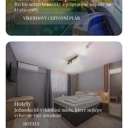
Rychle sestavte zážitky a připravené nápady na
kratší cesty.
VÍKENDOVÝ CESTOVNÍ PLÁN
Hotely
Jednoduché vyhledání místa, které nejlépe
vyhovuje vaší dovolené
HOTELY