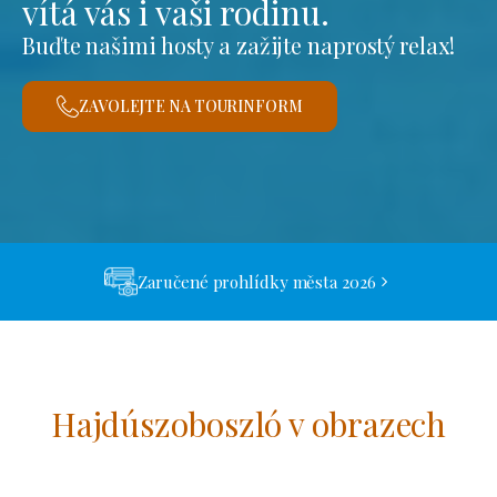
vítá vás i vaši rodinu.
Buďte našimi hosty a zažijte naprostý relax!
ZAVOLEJTE NA TOURINFORM
Zaručené prohlídky města 2026
Hajdúszoboszló v obrazech