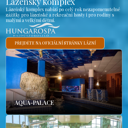
Lázeňský komplex
Lázeňský komplex nabízí po celý rok nezapomenutelné
zážitky pro lázeňské a rekreační hosty i pro rodiny s
malými a velkými dětmi.
PŘEJDĚTE NA OFICIÁLNÍ STRÁNKY LÁZNÍ
AQUA-PALACE