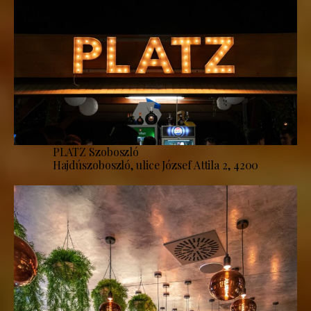
PLATZ Szoboszló
Hajdúszoboszló, ulice József Attila 2, 4200