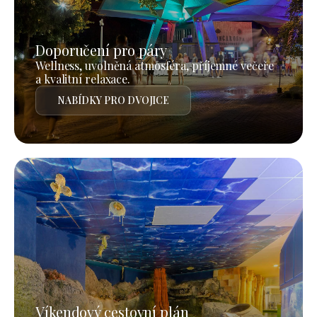
Doporučení pro páry
Wellness, uvolněná atmosféra, příjemné večeře
a kvalitní relaxace.
NABÍDKY PRO DVOJICE
Víkendový cestovní plán