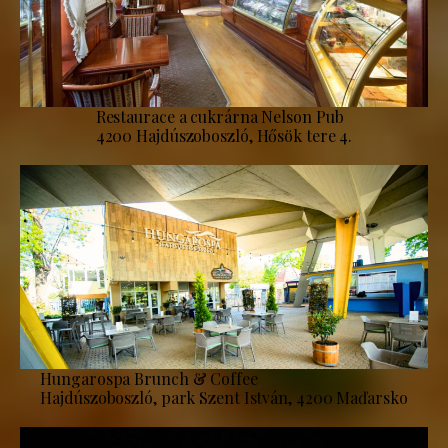
Restaurace a cukrárna Nelson Pub
4200 Hajdúszoboszló, Hősök tere 4.
Hungarospa Brunch & Coffee
Hajdúszoboszló, park Szent István, 4200 Maďarsko