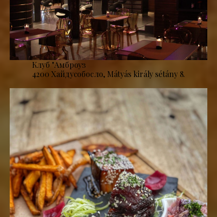
Клуб "Амброуз
4200 Хайдусобосло, Mátyás király sétány 8.