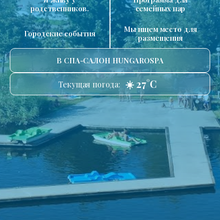
родственников.
семейных пар
Мы ищем место для
Городские события
размещения
В СПА-САЛОН HUNGAROSPA
☀️ 27°C
Текущая погода: