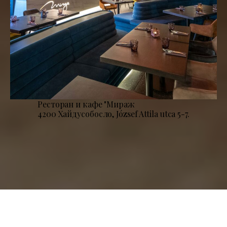
Ресторан и кафе "Мираж
4200 Хайдусобосло, József Attila utca 5-7.