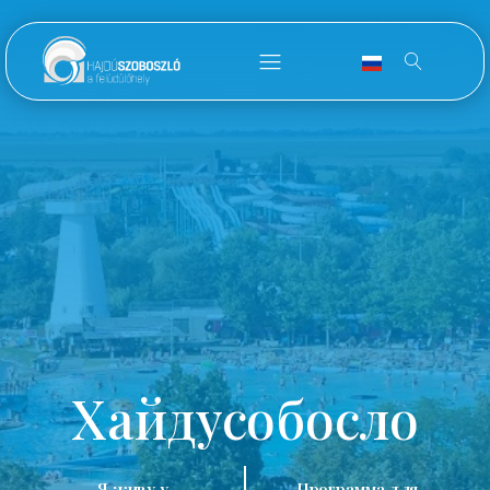
Хайдусобосло
Я живу у
Программа для