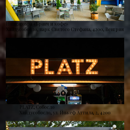
Hungarospa «Бранч и кофе»
Хайдусобосло, парк Святого Стефана, 4200, Венгрия
PLATZ, Собосло
Хайдусобосло, ул. Йожеф Аттила, 2, 4200