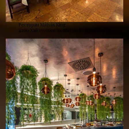
Ресторан Mátyás King
4200 Хайдусобосло, Mátyás király sétány 17.