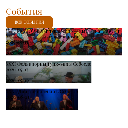
События
ВСЕ СОБЫТИЯ
KOCKASHOW В Хайдушобосло — выставка LEGO® и
игровой домик
2026-07-11
-
2026-08-23
XXXI Фольклорный уик-энд в Собосло
2026-07-17
-
2026-07-19
XXXI. Дни диксиленда в Собосло
2026-08-21
-
2026-08-23