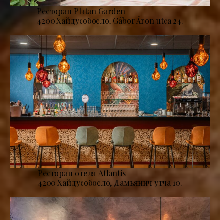
Ресторан Platan Garden
4200 Хайдусобосло, Gábor Áron utca 24.
Ресторан отеля Atlantis
4200 Хайдусобосло, Дамьянич утча 10.