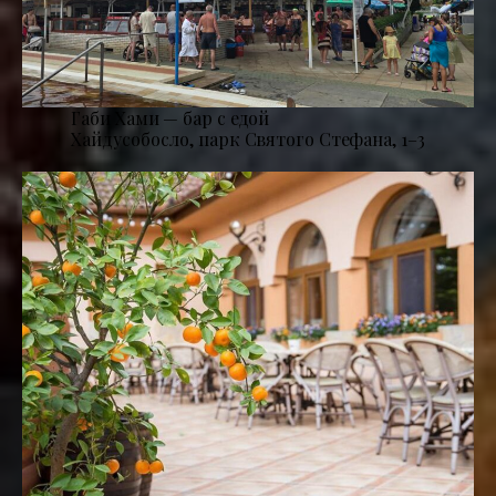
Габи Хами — бар с едой
Хайдусобосло, парк Святого Стефана, 1–3