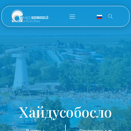
Хайдусобосло
Я живу у
Программа для