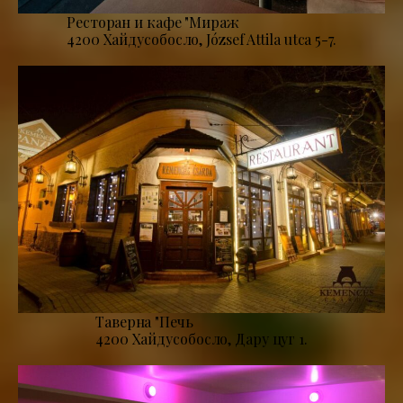
Ресторан и кафе "Мираж
4200 Хайдусобосло, József Attila utca 5-7.
Таверна "Печь
4200 Хайдусобосло, Дару цуг 1.