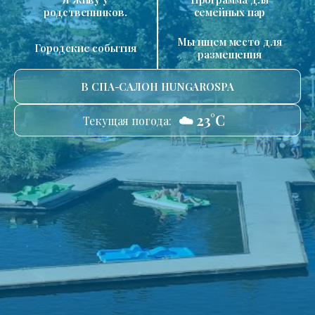
родственников.
семейных пар
Мы ищем место для
Городские события
размещения
В СПА-САЛОН HUNGAROSPA
☁️ 23°C
Текущая погода: