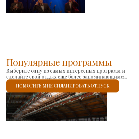
-
2026-08-23
Популярные программы
Выберите одну из самых интересных программ и
сделайте свой отдых еще более запоминающимся.
ПОМОГИТЕ МНЕ СПЛАНИРОВАТЬ ОТПУСК
изводителей
Римско-катол
.
Я проверю.