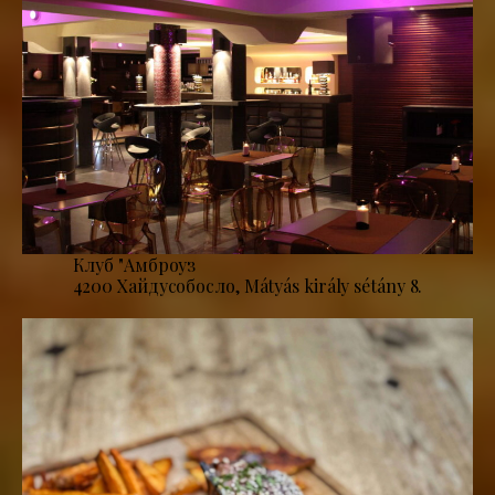
Клуб "Амброуз
4200 Хайдусобосло, Mátyás király sétány 8.