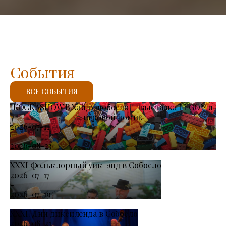
События
ВСЕ СОБЫТИЯ
KOCKASHOW В Хайдушобосло — выставка LEGO® и
игровой домик
2026-07-11
-
2026-08-23
XXXI Фольклорный уик-энд в Собосло
2026-07-17
-
2026-07-19
XXXI. Дни диксиленда в Собосло
2026-08-21