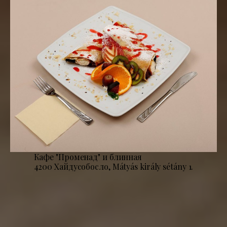
Кафе "Променад" и блинная
4200 Хайдусобосло, Mátyás király sétány 1.