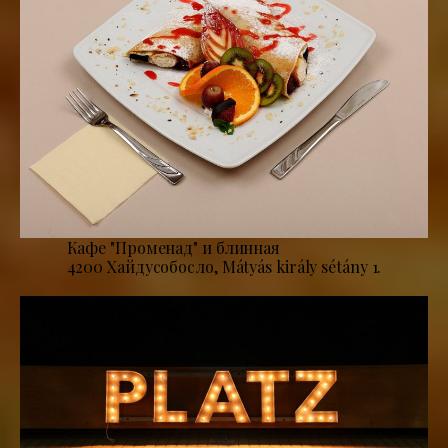
Кафе "Променад" и блинная
4200 Хайдусобосло, Mátyás király sétány 1.