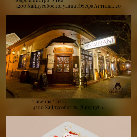
4200 Хайдусобосло, улица Юзефа Аттилы, 20.
Таверна "Печь
4200 Хайдусобосло, Дару цуг 1.