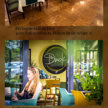
Ресторан Mátyás King
4200 Хайдусобосло, Mátyás király sétány 17.
Кафе и бистро "Утка