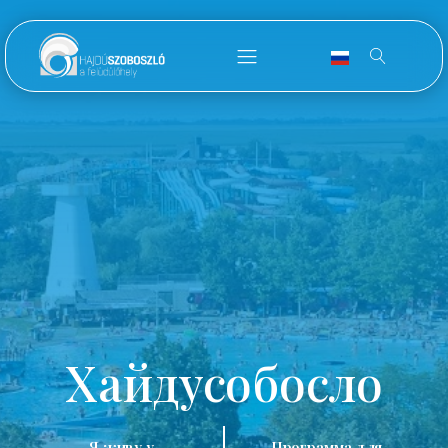
Хайдусобосло
Я живу у
Программа для