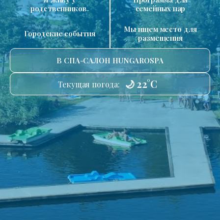
родственников.
семейных пар
Мы ищем место для
Городские события
размещения
В СПА-САЛОН HUNGAROSPA
🌙 22°C
Текущая погода: