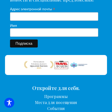
*
Адрес электронной почты
Имя
Откройте для себя.
Программы
Места для посещения
ПОИСК ЖИЛЬЯ
События