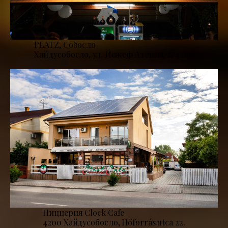
PLATZ, Собосло
Хайдусобосло, ул. Йожеф Аттила, 2, 4200
Пиццерия Clock Cafe
4200 Хайдусобосло, Hőforrás utca 22.