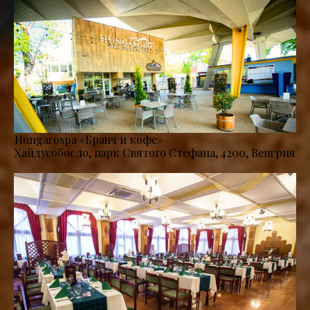
Hungarospa «Бранч и кофе»
Хайдусобосло, парк Святого Стефана, 4200, Венгрия