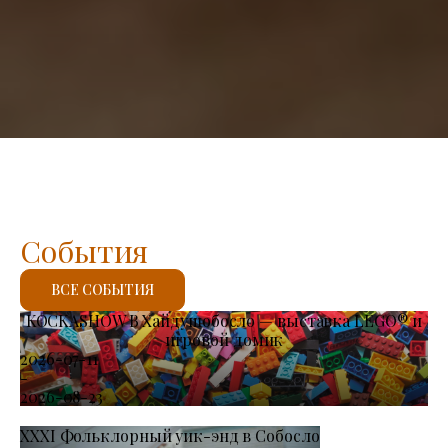
События
ВСЕ СОБЫТИЯ
KOCKASHOW В Хайдушобосло — выставка LEGO® и
игровой домик
2026-07-11
-
2026-08-23
XXXI Фольклорный уик-энд в Собосло