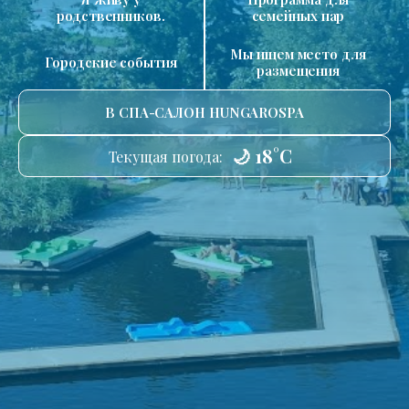
родственников.
семейных пар
Мы ищем место для
Городские события
размещения
В СПА-САЛОН HUNGAROSPA
🌙 18°C
Текущая погода: