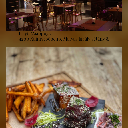
Клуб "Амброуз
4200 Хайдусобосло, Mátyás király sétány 8.