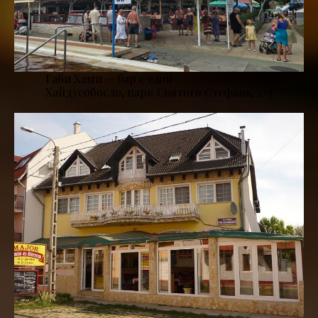
Габи Хами — бар с едой
Хайдусобосло, парк Святого Стефана, 1–3