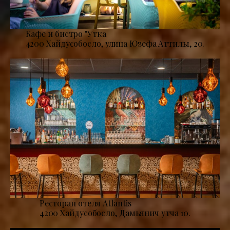
Кафе и бистро "Утка
4200 Хайдусобосло, улица Юзефа Аттилы, 20.
Ресторан отеля Atlantis
4200 Хайдусобосло, Дамьянич утча 10.