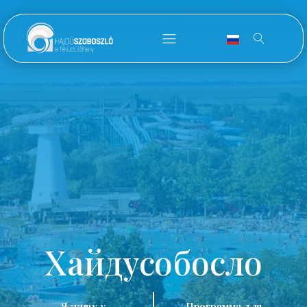
Хайдусобосло
Я живу у
Программа для