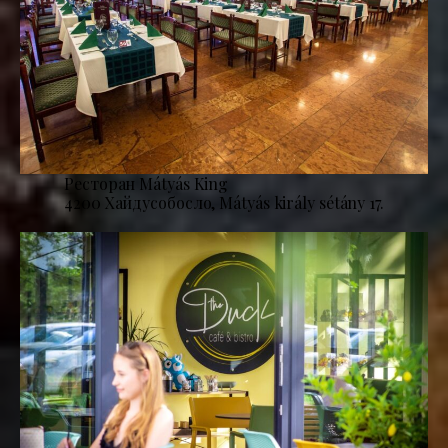
Ресторан Mátyás King
4200 Хайдусобосло, Mátyás király sétány 17.