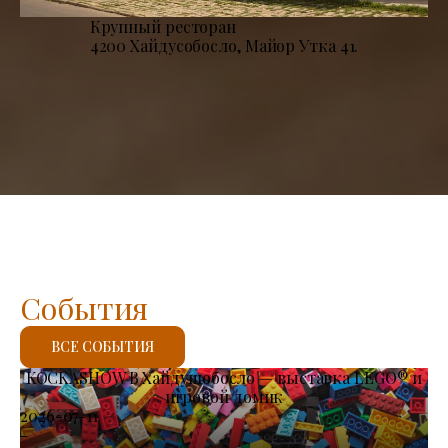
Крупный ресторан
4200 Хайдусобосло, Майор Утка 41.
События
ВСЕ СОБЫТИЯ
KOCKASHOW В Хайдушобосло — выставка LEGO® и
игровой домик
2026-07-11
-