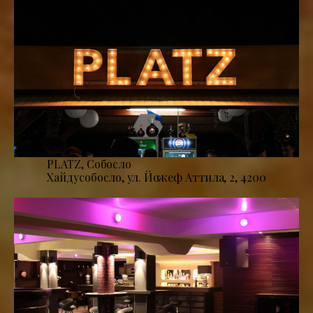
PLATZ, Собосло
Хайдусобосло, ул. Йожеф Аттила, 2, 4200