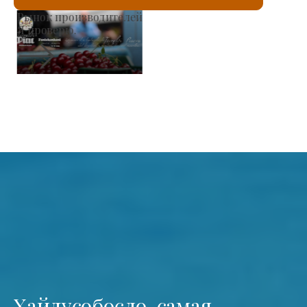
Римско-католическая церковь Святого Ласло
Я проверю.
Хайдусобосло, самая