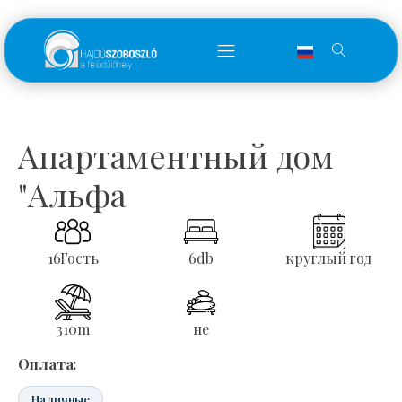
Апартаментный дом
"Альфа
16
Гость
6
db
круглый год
310
m
не
Оплата:
Наличные