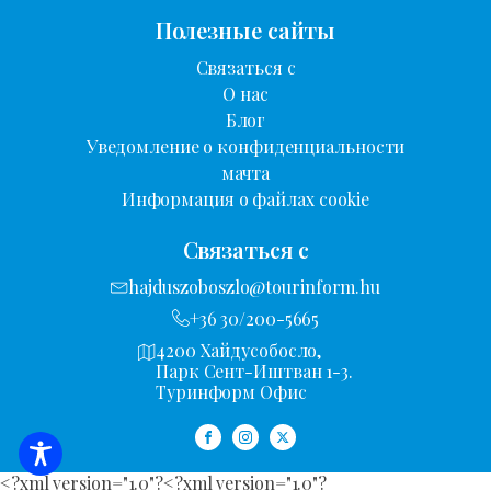
Полезные сайты
Связаться с
О нас
Блог
Уведомление о конфиденциальности
мачта
Информация о файлах cookie
Связаться с
hajduszoboszlo@tourinform.hu
+36 30/200-5665
4200 Хайдусобосло,
Парк Сент-Иштван 1-3.
Туринформ Офис
<?xml version="1.0"?
<?xml version="1.0"?