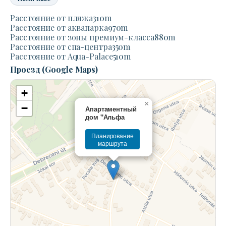
Расстояние от пляжа
310
m
Расстояние от аквапарка
970
m
Расстояние от зоны премиум-класса
880
m
Расстояние от спа-центра
350
m
Расстояние от Aqua-Palace
510
m
Проезд (Google Maps)
+
×
−
Апартаментный
дом "Альфа
Планирование
маршрута