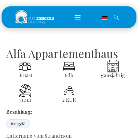
Alfa Appartementhaus
16
Gast
6
db
ganzjährig
310
m
2 EUR
Bezahlung:
Bargeld
Entfernung vom Strand
310
m