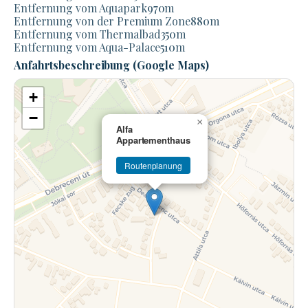
Entfernung vom Aquapark
970
m
Entfernung von der Premium Zone
880
m
Entfernung vom Thermalbad
350
m
Entfernung vom Aqua-Palace
510
m
Anfahrtsbeschreibung (Google Maps)
+
−
×
Alfa
Appartementhaus
Routenplanung