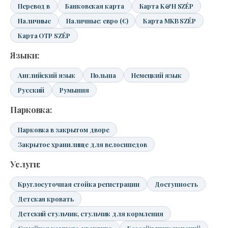
Перевод в
Банковская карта
Карта K&H SZÉP
Наличные
Наличные: евро (€)
Карта MKB SZÉP
Карта OTP SZÉP
Языки:
Английский язык
Польша
Немецкий язык
Русский
Румыния
Парковка:
Парковка в закрытом дворе
Закрытое хранилище для велосипедов
Услуги:
Круглосуточная стойка регистрации
Доступность
Детская кровать
Детский стульчик, стульчик для кормления