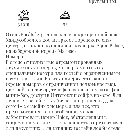
круглый год
320
m
да
Отель Barátság расположен в рекреационной зоне
Хайдусобосло, в 200 метрах от городского спа-
центра, пляжной купальни и аквапарка Aqua-Palace,
на набережной короля Матиаса.
Номера
В отеле 117 полностью отремонтированных
двухместных номеров, 20 апартаментов и 3
специальных номера для гостей с ограниченными
возможностями. Во всех номерах есть балкон
(кроме номеров с ограниченной подвижностью),
цветной телевизор, телефон, ванная комната, фен,
мини-бар, доступ в Интернет и сейф в номере. Для
деловых гостей есть 2 бизнес-апартамента, для
семей - 2 семейных номера, а для тех, кто
предпочитает что-то особенное, можно
забронировать номер Hajdú, обставленный в
современном стиле. Отель полностью предназначен
для некурящих. Для курящих гостей в лобби отеля