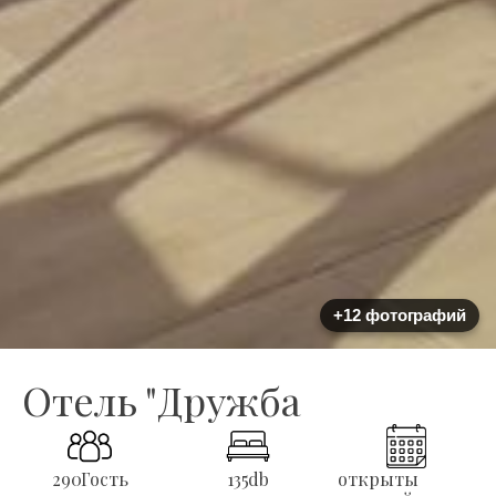
+12 фотографий
Отель "Дружба
290
Гость
135
db
открыты