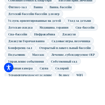
Семейная комната, квартира
Бассейн приключений
Фитнес-зал
Ванна
Ванна, бассейн
Детский бассейн/бассейн для игр
Услуги, ориентированные на детей
Уход за детьми
Детская скидка
Медицина, терапия
Спа-бассейн
Спа-бассейн
Инфракабина
Джакузи
Джакузи/Горячая ванна
Садовые игры, песочница
Конференц-зал
Открытый плавательный бассейн
Подъемник
Массаж
Лечение, субсидируемое OEP
Управление событиями
Собственный сад
Соляная камера
Сауна
Солярий
Терапевтическое отделение
Велнес
WiFi
Расстояние от пляжа
320
m
Расстояние от аквапарка
540
m
Расстояние от зоны премиум-класса
690
m
Расстояние от спа-центра
230
m
Расстояние от Aqua-Palace
290
m