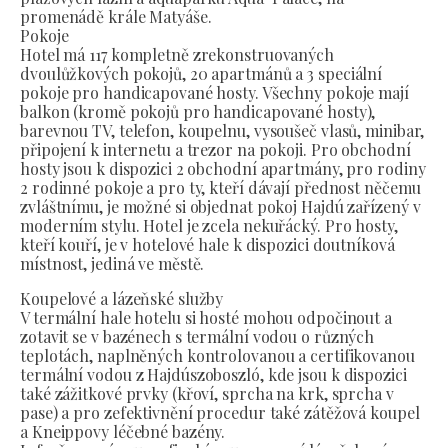
promenádě krále Matyáše.
Pokoje
Hotel má 117 kompletně zrekonstruovaných
dvoulůžkových pokojů, 20 apartmánů a 3 speciální
pokoje pro handicapované hosty. Všechny pokoje mají
balkon (kromě pokojů pro handicapované hosty),
barevnou TV, telefon, koupelnu, vysoušeč vlasů, minibar,
připojení k internetu a trezor na pokoji. Pro obchodní
hosty jsou k dispozici 2 obchodní apartmány, pro rodiny
2 rodinné pokoje a pro ty, kteří dávají přednost něčemu
zvláštnímu, je možné si objednat pokoj Hajdú zařízený v
moderním stylu. Hotel je zcela nekuřácký. Pro hosty,
kteří kouří, je v hotelové hale k dispozici doutníková
místnost, jediná ve městě.
Koupelové a lázeňské služby
V termální hale hotelu si hosté mohou odpočinout a
zotavit se v bazénech s termální vodou o různých
teplotách, naplněných kontrolovanou a certifikovanou
termální vodou z Hajdúszoboszló, kde jsou k dispozici
také zážitkové prvky (křoví, sprcha na krk, sprcha v
pase) a pro zefektivnění procedur také zátěžová koupel
a Kneippovy léčebné bazény.