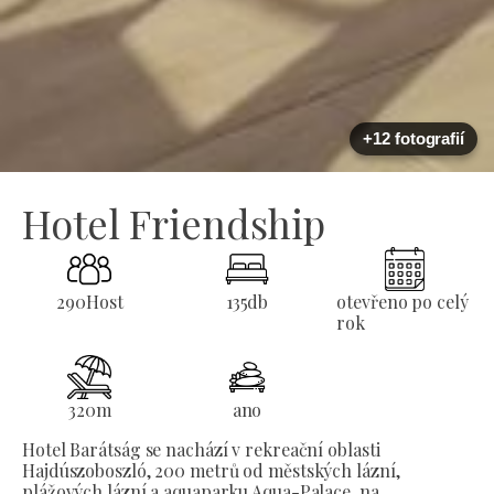
+12 fotografií
Hotel Friendship
290
Host
135
db
otevřeno po celý
rok
320
m
ano
Hotel Barátság se nachází v rekreační oblasti
Hajdúszoboszló, 200 metrů od městských lázní,
plážových lázní a aquaparku Aqua-Palace, na