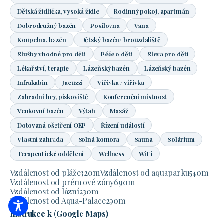
Dětská židlička, vysoká židle
Rodinný pokoj, apartmán
Dobrodružný bazén
Posilovna
Vana
Koupelna, bazén
Dětský bazén/ brouzdaliště
Služby vhodné pro děti
Péče o děti
Sleva pro děti
Lékařství, terapie
Lázeňský bazén
Lázeňský bazén
Infrakabin
Jacuzzi
Vířivka / vířivka
Zahradní hry, pískoviště
Konferenční místnost
Venkovní bazén
Výtah
Masáž
Dotovaná ošetření OEP
Řízení událostí
Vlastní zahrada
Solná komora
Sauna
Solárium
Terapeutické oddělení
Wellness
WiFi
Vzdálenost od pláže
320
m
Vzdálenost od aquaparku
540
m
Vzdálenost od prémiové zóny
690
m
Vzdálenost od lázní
230
m
Vzdálenost od Aqua-Palace
290
m
Instrukce k (Google Maps)