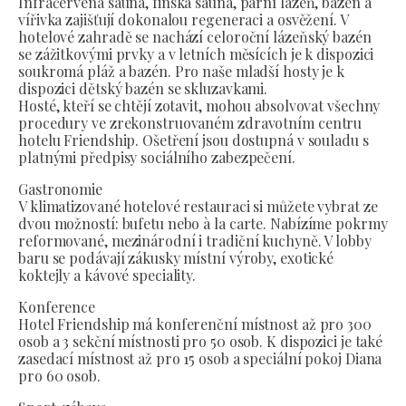
Infračervená sauna, finská sauna, parní lázeň, bazén a
vířivka zajišťují dokonalou regeneraci a osvěžení. V
hotelové zahradě se nachází celoroční lázeňský bazén
se zážitkovými prvky a v letních měsících je k dispozici
soukromá pláž a bazén. Pro naše mladší hosty je k
dispozici dětský bazén se skluzavkami.
Hosté, kteří se chtějí zotavit, mohou absolvovat všechny
procedury ve zrekonstruovaném zdravotním centru
hotelu Friendship. Ošetření jsou dostupná v souladu s
platnými předpisy sociálního zabezpečení.
Gastronomie
V klimatizované hotelové restauraci si můžete vybrat ze
dvou možností: bufetu nebo à la carte. Nabízíme pokrmy
reformované, mezinárodní i tradiční kuchyně. V lobby
baru se podávají zákusky místní výroby, exotické
koktejly a kávové speciality.
Konference
Hotel Friendship má konferenční místnost až pro 300
osob a 3 sekční místnosti pro 50 osob. K dispozici je také
zasedací místnost až pro 15 osob a speciální pokoj Diana
pro 60 osob.