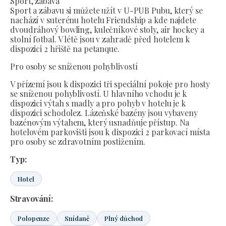
Sport, zábava
Sport a zábavu si můžete užít v U-PUB Pubu, který se
nachází v suterénu hotelu Friendship a kde najdete
dvoudráhový bowling, kulečníkové stoly, air hockey a
stolní fotbal. V létě jsou v zahradě před hotelem k
dispozici 2 hřiště na petanque.
Pro osoby se sníženou pohyblivostí
V přízemí jsou k dispozici tři speciální pokoje pro hosty
se sníženou pohyblivostí. U hlavního vchodu je k
dispozici výtah s madly a pro pohyb v hotelu je k
dispozici schodolez. Lázeňské bazény jsou vybaveny
bazénovým výtahem, který usnadňuje přístup. Na
hotelovém parkovišti jsou k dispozici 2 parkovací místa
pro osoby se zdravotním postižením.
Typ:
Hotel
Stravování:
Polopenze
Snídaně
Plný důchod