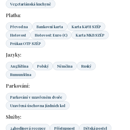
Vegetariánská kuchyně
Platba:
Převod na
Bankovní karta
Karta K&H SZÉP
Hotovost
Hotovost: Euro (€)
Karta MKB SZÉP
Průkaz OTP SZÉP
Jazyky:
Angličtina
Polský
Němčina
Ruský
Rumunština
Parkování:
Parkování v uzavřeném dvoře
Uzavřená úschovna jízdních kol
Služby:
24hodinová recepce
Přístupnost
Dětská postel