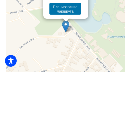
Планирование
маршрута
Листовка
|
© OpenStreetMap contributors © CARTO
20.000
Фунт/чел/ с ночи
4200 Хайдусобосло, Szurmai utca 42.