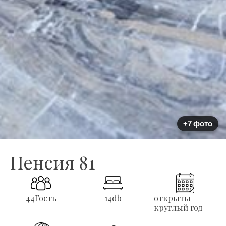
+7 фото
Пенсия 81
44
Гость
14
db
открыты
круглый год