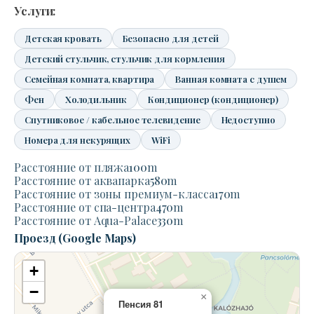
Услуги:
Детская кровать
Безопасно для детей
Детский стульчик, стульчик для кормления
Семейная комната, квартира
Ванная комната с душем
Фен
Холодильник
Кондиционер (кондиционер)
Спутниковое / кабельное телевидение
Недоступно
Номера для некурящих
WiFi
Расстояние от пляжа
100
m
Расстояние от аквапарка
580
m
Расстояние от зоны премиум-класса
170
m
Расстояние от спа-центра
470
m
Расстояние от Aqua-Palace
330
m
Проезд (Google Maps)
+
−
×
Пенсия 81