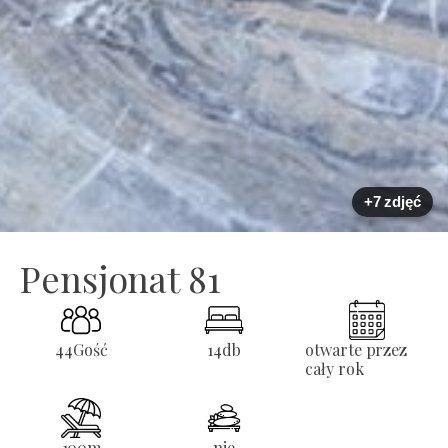
+7 zdjęć
Pensjonat 81
44
Gość
14
db
otwarte przez
cały rok
100
m
nie