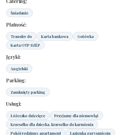
Catering:
Śniadanie
Płatność:
Transfer do
Karta bankowa
Gotówka
Karta OTP SZÉP
Języki:
Angielski
Parking:
Zamknięty parking
Usługi:
Łóżeczko dziecięce
Przyjazny dla niemowląt
Krzesełko dla dziecka, krzesełko do karmienia
Pokój rodzinny, apartament
Łazienka z prysznicem