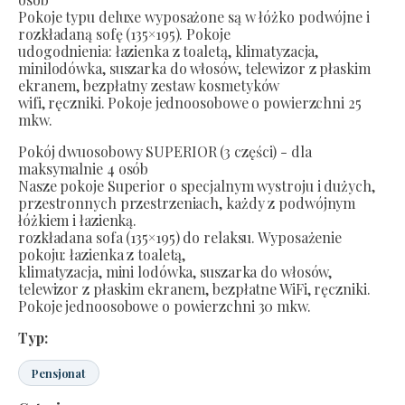
Pokoje typu deluxe wyposażone są w łóżko podwójne i
rozkładaną sofę (135×195). Pokoje
udogodnienia: łazienka z toaletą, klimatyzacja,
minilodówka, suszarka do włosów, telewizor z płaskim
ekranem, bezpłatny zestaw kosmetyków
wifi, ręczniki. Pokoje jednoosobowe o powierzchni 25
mkw.
Pokój dwuosobowy SUPERIOR (3 części) - dla
maksymalnie 4 osób
Nasze pokoje Superior o specjalnym wystroju i dużych,
przestronnych przestrzeniach, każdy z podwójnym
łóżkiem i łazienką.
rozkładana sofa (135×195) do relaksu. Wyposażenie
pokoju: łazienka z toaletą,
klimatyzacja, mini lodówka, suszarka do włosów,
telewizor z płaskim ekranem, bezpłatne WiFi, ręczniki.
Pokoje jednoosobowe o powierzchni 30 mkw.
Typ:
Pensjonat