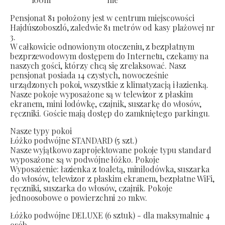
Pensjonat 81 położony jest w centrum miejscowości
Hajdúszoboszló, zaledwie 81 metrów od kasy plażowej nr
3.
W całkowicie odnowionym otoczeniu, z bezpłatnym
bezprzewodowym dostępem do Internetu, czekamy na
naszych gości, którzy chcą się zrelaksować. Nasz
pensjonat posiada 14 czystych, nowocześnie
urządzonych pokoi, wszystkie z klimatyzacją i łazienką.
Nasze pokoje wyposażone są w telewizor z płaskim
ekranem, mini lodówkę, czajnik, suszarkę do włosów,
ręczniki. Goście mają dostęp do zamkniętego parkingu.
Nasze typy pokoi
Łóżko podwójne STANDARD (5 szt.)
Nasze wyjątkowo zaprojektowane pokoje typu standard
wyposażone są w podwójne łóżko. Pokoje
Wyposażenie: łazienka z toaletą, minilodówka, suszarka
do włosów, telewizor z płaskim ekranem, bezpłatne WiFi,
ręczniki, suszarka do włosów, czajnik. Pokoje
jednoosobowe o powierzchni 20 mkw.
Łóżko podwójne DELUXE (6 sztuk) - dla maksymalnie 4
osób