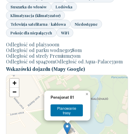
Suszarka do włosów
Lodówka
Klimatyzacja (klimatyzator)
Telewizja satelitarna / kablowa
Niedostępne
Pokoje dla niepalących
WiFi
Odległość od plaży
100
m
Odległość od parku wodnego
580
m
Odległość od strefy Premium
170
m
Odległość od spa
470
m
Odległość od Aqua-Palace
330
m
Wskazówki dojazdu (Mapy Google)
+
−
×
Pensjonat 81
Planowanie
trasy