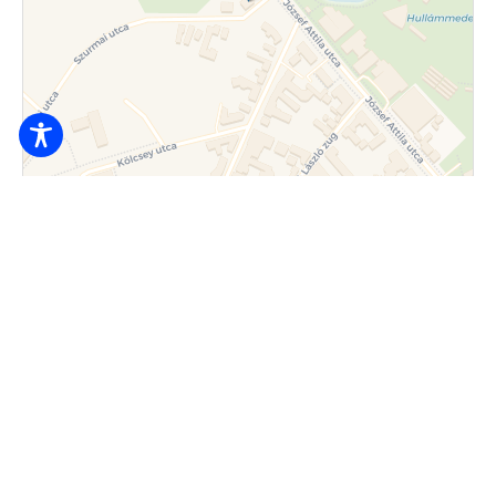
Ulotka
|
© OpenStreetMap contributors © CARTO
20.000
Ft / osoba / od nocy
4200 Hajdúszoboszló, Szurmai utca 42.
+36 30/117-0358
info@panzio81.hu
Sprawdzę stronę zakwaterowania