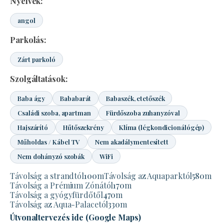
Nyelvek:
angol
Parkolás:
Zárt parkoló
Szolgáltatások:
Baba ágy
Bababarát
Babaszék, etetőszék
Családi szoba, apartman
Fürdőszoba zuhanyzóval
Hajszárító
Hűtőszekrény
Klíma (légkondicionálógép)
Műholdas / Kábel TV
Nem akadálymentesített
Nem dohányzó szobák
WiFi
Távolság a strandtól
100
m
Távolság az Aquaparktól
580
m
Távolság a Prémium Zónától
170
m
Távolság a gyógyfürdőtől
470
m
Távolság az Aqua-Palacetól
330
m
Útvonaltervezés ide (Google Maps)