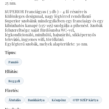
25 nm.
SUPERIOR Franciágyas ( 3 db ) – 4 fő részére is
Különleges designnal, nagy légtérrel rendelkező
Superior szobáink mindegyikében egy franciaágy és egy
kihúzhatós kanapé (135×195) szolgálja a pihenést. Szobák
felszereltsége: saját fürdőszoba WC-vel,
légkondicionáló, minihűtő, hajszárító, síkképernyős
televízió, ingyenes wifi, törölköző.
Egylégterű szobák, melyek alapterülete: 30 nm.
Típus:
Panzió
Ellátás:
Reggeli
Fizetés:
Átutalás
Bankkártya
Készpénz
OTP SZÉP Kártya