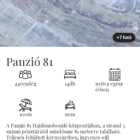
+7 fotó
Panzió 81
44
vendég
14
db
nyitva egész
évben
100
m
nem
A Panzió 81 Hajdúszoboszló központjában, a strand 3.
számú pénztárától mindössze 81 méterre található.
Teljesen felújított környezetben, ingyenes wifi