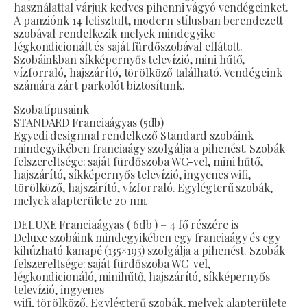
használattal várjuk kedves pihenni vágyó vendégeinket.
A panziónk 14 letisztult, modern stílusban berendezett
szobával rendelkezik melyek mindegyike
légkondicionált és saját fürdőszobával ellátott.
Szobáinkban síkképernyős televízió, mini hűtő,
vízforraló, hajszárító, törölköző található. Vendégeink
számára zárt parkolót biztosítunk.
Szobatípusaink
STANDARD Franciaágyas (5db)
Egyedi designnal rendelkező Standard szobáink
mindegyikében franciaágy szolgálja a pihenést. Szobák
felszereltsége: saját fürdőszoba WC-vel, mini hűtő,
hajszárító, síkképernyős televízió, ingyenes wifi,
törölköző, hajszárító, vízforraló. Egylégterű szobák,
melyek alapterülete 20 nm.
DELUXE Franciaágyas ( 6db ) – 4 fő részére is
Deluxe szobáink mindegyikében egy franciaágy és egy
kihúzható kanapé (135×195) szolgálja a pihenést. Szobák
felszereltsége: saját fürdőszoba WC-vel,
légkondicionáló, minihűtő, hajszárító, síkképernyős
televízió, ingyenes
wifi, törölköző. Egylégterű szobák, melyek alapterülete