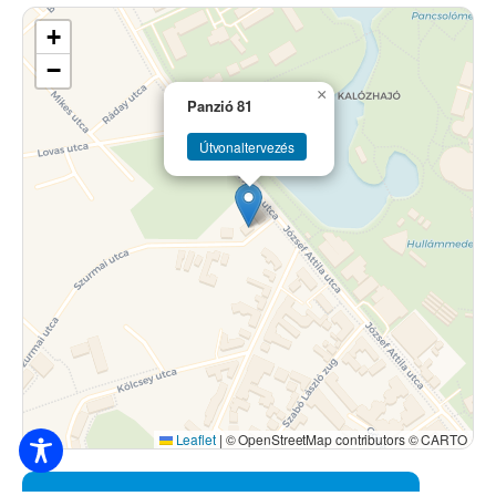
+
−
×
Panzió 81
Útvonaltervezés
Leaflet
|
© OpenStreetMap contributors © CARTO