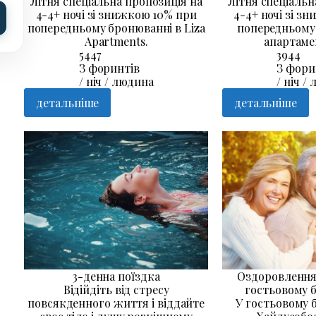
Літня спеціальна пропозиція на
Літня спеціальн
4-4+ ночі зі знижкою 10% при
4-4+ ночі зі з
попередньому бронюванні в Liza
попередньому
Apartments.
апартамен
5447
3944
З форинтів
З фори
/ ніч / людина
/ ніч /
детальніше
детальніше
3-денна поїздка
Оздоровлення 
Відійдіть від стресу
гостьовому 
повсякденного життя і віддайте
У гостьовому 