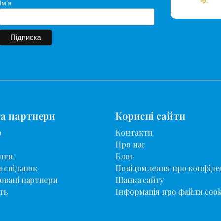
Ім'я
та партнери
Корисні сайти
о
Контакти
Про нас
нти
Блог
а сніданок
Повідомлення про конфіде
овані партнери
Шапка сайту
ть
Інформація про файли cook