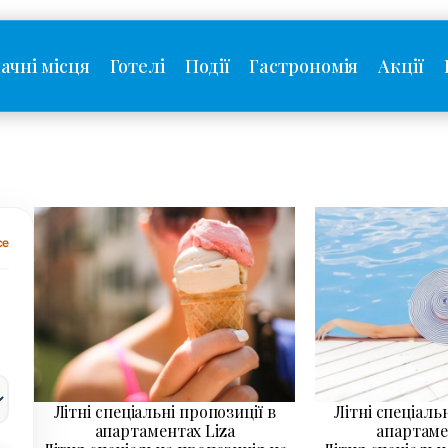
ачні місця
Готелі
Події
Гастрономія
Акції
се
Літні спеціальні пропозиції в
Літні спеціаль
апартаментах Liza
апартаме