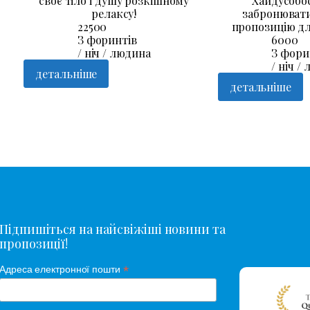
своє тіло і душу розкішному
Хайдусобо
релаксу!
забронювати
22500
пропозицію дл
З форинтів
6000
/ ніч / людина
З фори
/ ніч /
детальніше
детальніше
Підпишіться на найсвіжіші новини та
пропозиції!
*
Адреса електронної пошти