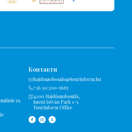
Контакти
hajduszoboszlo@tourinform.hu
+36 30/200-5665
4200 Hajdúszoboszló,
нційність
Szent István Park 1-3.
Tourinform Office
ie