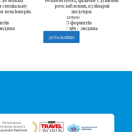
сло можна
Wellness Hotel, фізичне і душевне
 спеціальну
розслаблення, кулінарні
я пенсіонерів.
шедеври.
20500
нтів
З форинтів
 людина
/ ніч / людина
детальніше