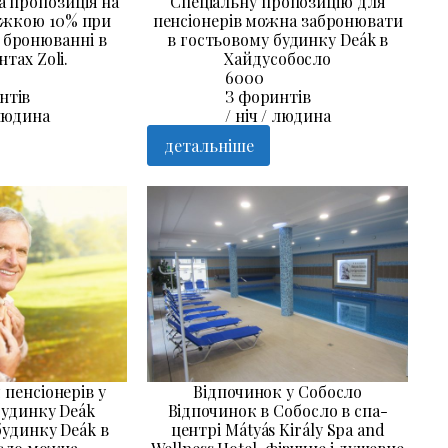
а пропозиція на
Спеціальну пропозицію для
нижкою 10% при
пенсіонерів можна забронювати
 бронюванні в
в гостьовому будинку Deák в
тах Zoli.
Хайдусобосло
6000
нтів
З форинтів
 людина
/ ніч / людина
детальніше
пенсіонерів у
Відпочинок у Собосло
будинку Deák
Відпочинок в Собосло в спа-
будинку Deák в
центрі Mátyás Király Spa and