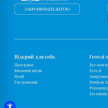
ЗАБРОНЮВАТИ ЖИТЛО
Відкрий для себе.
Готелі 
Програми
Все житл
Визначні місця
Готелі
Події
Апартаме
Гастрономія
Ночівля т
Рекоменд
Гостинніс