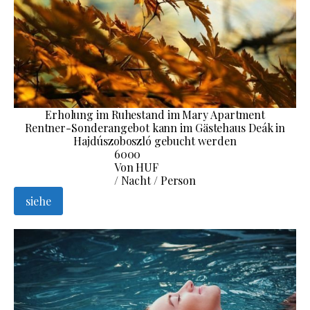
Erholung im Ruhestand im Mary Apartment
Rentner-Sonderangebot kann im Gästehaus Deák in
Hajdúszoboszló gebucht werden
6000
Von HUF
/ Nacht / Person
siehe