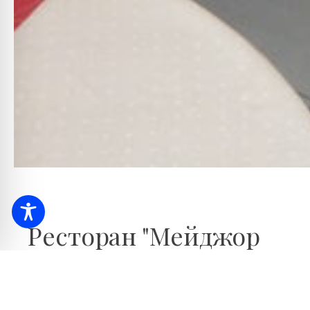
Ресторан "Мейджор
490
m
угорська
Цілий рік