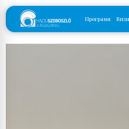
Програми
Визн