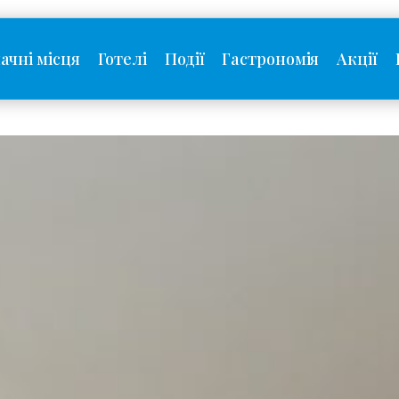
ачні місця
Готелі
Події
Гастрономія
Акції