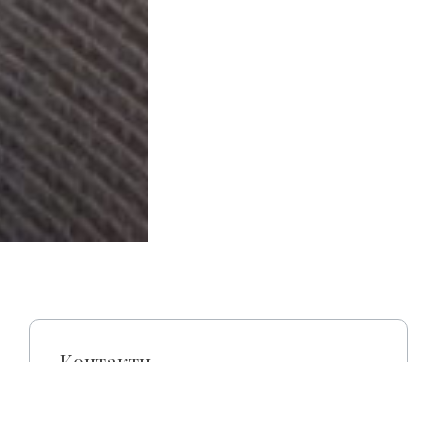
Контакти
4200 Hajdúszoboszló, Major utca 41.