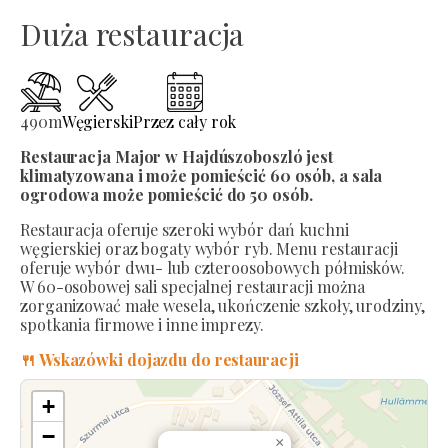
Duża restauracja
490
m
Węgierski
Przez cały rok
Restauracja Major w Hajdúszoboszló jest
klimatyzowana i może pomieścić 60 osób, a sala
ogrodowa może pomieścić do 50 osób.
Restauracja oferuje szeroki wybór dań kuchni
węgierskiej oraz bogaty wybór ryb. Menu restauracji
oferuje wybór dwu- lub czteroosobowych półmisków.
W 60-osobowej sali specjalnej restauracji można
zorganizować małe wesela, ukończenie szkoły, urodziny,
spotkania firmowe i inne imprezy.
🍴 Wskazówki dojazdu do restauracji
+
−
×