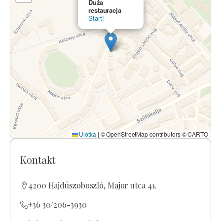
Duża
restauracja
Start!
Ulotka
|
© OpenStreetMap contributors © CARTO
Kontakt
4200 Hajdúszoboszló, Major utca 41.
+36 30/206-3930