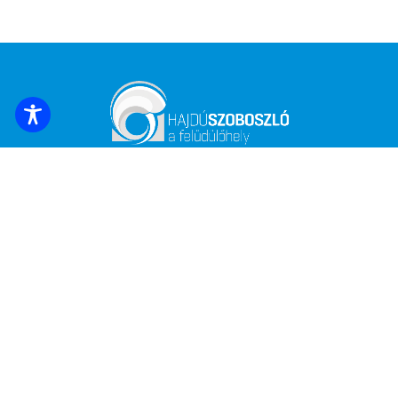
ZAREZERWUJ NOCLEG
Zapisz się, aby otrzymywać najświeższe
wiadomości i oferty!
*
Adres e-mail
Nazwa