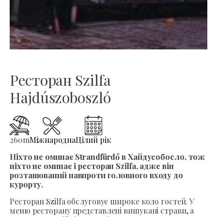
Ресторан Szilfa
Hajdúszoboszló
260
m
Міжнародна
Цілий рік
Ніхто не оминає Strandfürdő в Хайдусобосло, тож
ніхто не оминає і ресторан Szilfa, адже він
розташований навпроти головного входу до
курорту.
Ресторан Szilfa обслуговує широке коло гостей. У
меню ресторану представлені вишукані страви, а