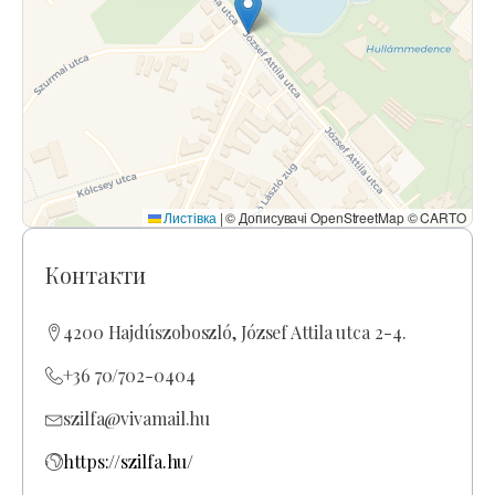
Листівка
|
© Дописувачі OpenStreetMap © CARTO
Контакти
4200 Hajdúszoboszló, József Attila utca 2-4.
+36 70/702-0404
szilfa@vivamail.hu
https://szilfa.hu/