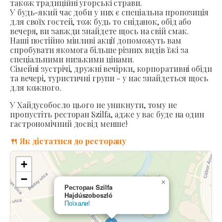
також традиційні угорські страви.
У будь-який час доби у них є спеціальна пропозиція
для своїх гостей, тож будь то сніданок, обід або
вечеря, ви завжди знайдете щось на свій смак.
Наші постійно мінливі акції допоможуть вам
спробувати якомога більше різних видів їжі за
спеціальними низькими цінами.
Сімейні зустрічі, дружні вечірки, корпоративні обіди
та вечері, туристичні групи - у нас знайдеться щось
для кожного.
У Хайдусобосло цього не уникнути, тому не
пропустіть ресторан Szilfa, адже у вас буде на один
гастрономічний досвід менше!
🍴 Як дістатися до ресторану
+
−
×
Ресторан Szilfa
Hajdúszoboszló
Поїхали!