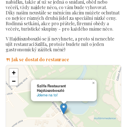
nabídku, takže ať už se jedná o snídani, oběd nebo
večeři, vždy najdete něco, co vám bude vyhovovat.
Díky našim neustále se měnícím akcím můžete ochutnat
co nejvíce různých druhů jídel za speciální nízké ceny.
Rodinná setkání, akce pro přátele, firemní obědy a
večeře, turistické skupiny - pro každého máme něco.
V Hajdúszoboszló se jí nevyhnete, a proto si nenechte
ujít restauraci Szilfa, protože budete mít o jeden
gastronomický zážitek méně!
🍴 Jak se dostat do restaurace
+
−
×
Szilfa Restaurant
Hajdúszoboszló
Jdeme na to!