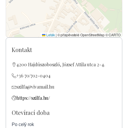
Leták
|
© přispěvatelé OpenStreetMap © CARTO
Kontakt
4200 Hajdúszoboszló, József Attila utca 2-4.
+36 70/702-0404
szilfa@vivamail.hu
https://szilfa.hu/
Otevírací doba
Po celý rok