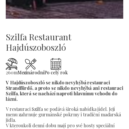
Szilfa Restaurant
Hajdúszoboszló
260
m
Mezinárodní
Po celý rok
V Hajdúszoboszló se nikdo nevyhýbá restauraci
Strandfürdő, a proto se nikdo nevyhýbá ani restauraci
Szilfa, která se nachází naproti hlavnímu vchodu do
lázní.
V restauraci Szilfa se podává široká nabídka jídel. Její
menu zahrnuje gurmánské pokrmy i tradiční maďarská
jídla.
V kteroukoli denní dobu mají pro své hosty speciální