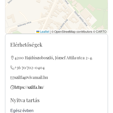
Leaflet
|
© OpenStreetMap contributors © CARTO
Elérhetőségek
4200 Hajdúszoboszló, József Attila utca 2-4.
+36 70/702-0404
szilfa@vivamail.hu
https://szilfa.hu/
Nyitva tartás
Egész évben