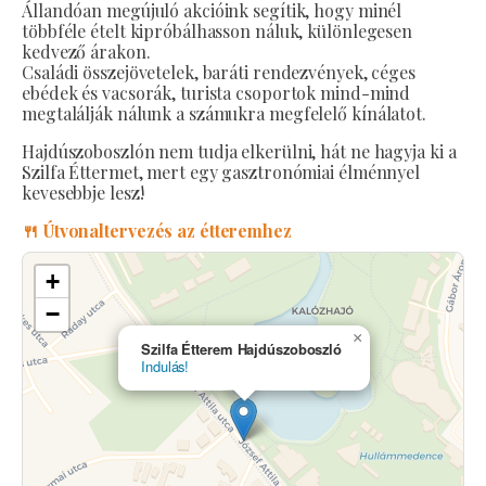
Állandóan megújuló akcióink segítik, hogy minél
többféle ételt kipróbálhasson náluk, különlegesen
kedvező árakon.
Családi összejövetelek, baráti rendezvények, céges
ebédek és vacsorák, turista csoportok mind-mind
megtalálják nálunk a számukra megfelelő kínálatot.
Hajdúszoboszlón nem tudja elkerülni, hát ne hagyja ki a
Szilfa Éttermet, mert egy gasztronómiai élménnyel
kevesebbje lesz!
🍴 Útvonaltervezés az étteremhez
+
−
×
Szilfa Étterem Hajdúszoboszló
Indulás!