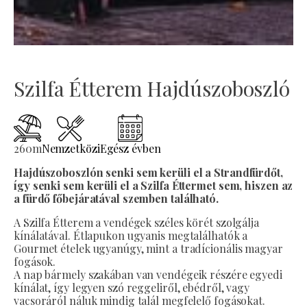
Szilfa Étterem Hajdúszoboszló
260
m
Nemzetközi
Egész évben
Hajdúszoboszlón senki sem kerüli el a Strandfürdőt,
így senki sem kerüli el a Szilfa Éttermet sem, hiszen az
a fürdő főbejáratával szemben található.
A Szilfa Étterem a vendégek széles körét szolgálja
kínálatával. Étlapukon ugyanis megtalálhatók a
Gourmet ételek ugyanúgy, mint a tradícionális magyar
fogások.
A nap bármely szakában van vendégeik részére egyedi
kínálat, így legyen szó reggeliről, ebédről, vagy
vacsoráról náluk mindig talál megfelelő fogásokat.