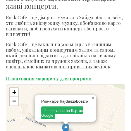
живі концерти.
Rock Cafe - це дім рок-музики в Хайдусобосло, всім,
хто любить якісну живу музику, обов'язково варто
відвідати, щоб послухати концерт або просто
відпочити!
Rock Cafe - це заклад на 300 місць із затишним
пабом, унікальним концертним залом та садом,
який ідеально підходить для пікніків на свіжому
повітрі, сімейних та дружніх заходів, а також
спеціальною кімнатою для приватних вечірок.
Планування маршруту для програми
+
×
−
Рок-кафе Hajdúszoboszló
Планування на Картах
Google