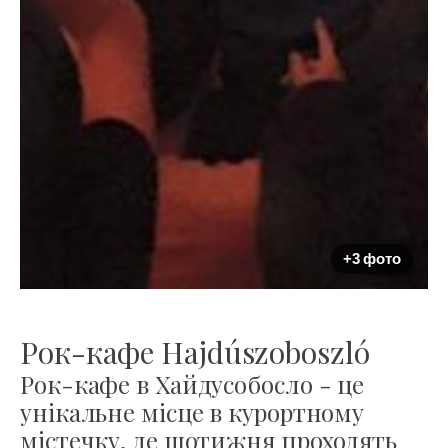
+3 фото
Рок-кафе Hajdúszoboszló
Рок-кафе в Хайдусобосло - це
унікальне місце в курортному
містечку, де щотижня проходять