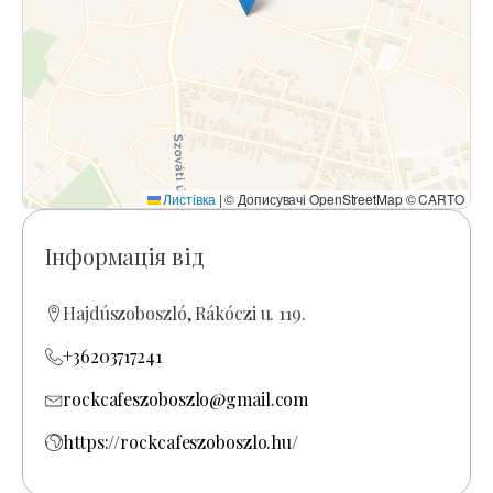
Листівка
|
© Дописувачі OpenStreetMap © CARTO
Інформація від
Hajdúszoboszló, Rákóczi u. 119.
+36203717241
rockcafeszoboszlo@gmail.com
https://rockcafeszoboszlo.hu/