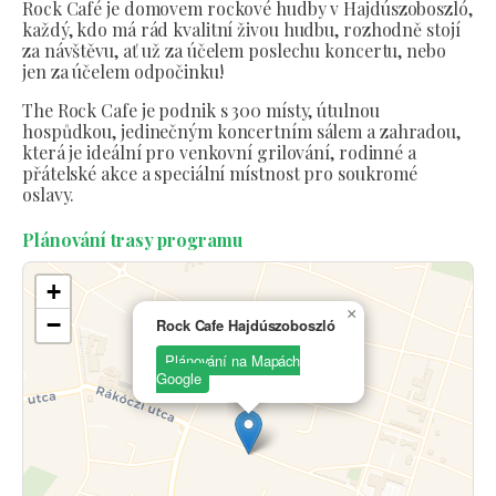
Rock Café je domovem rockové hudby v Hajdúszoboszló,
každý, kdo má rád kvalitní živou hudbu, rozhodně stojí
za návštěvu, ať už za účelem poslechu koncertu, nebo
jen za účelem odpočinku!
The Rock Cafe je podnik s 300 místy, útulnou
hospůdkou, jedinečným koncertním sálem a zahradou,
která je ideální pro venkovní grilování, rodinné a
přátelské akce a speciální místnost pro soukromé
oslavy.
Plánování trasy programu
+
×
−
Rock Cafe Hajdúszoboszló
Plánování na Mapách
Google