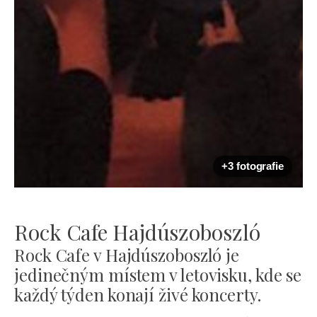
+3 fotografie
Rock Cafe Hajdúszoboszló
Rock Cafe v Hajdúszoboszló je
jedinečným místem v letovisku, kde se
každý týden konají živé koncerty.