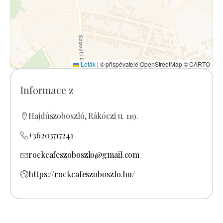
Leták
|
© přispěvatelé OpenStreetMap © CARTO
Informace z
Hajdúszoboszló, Rákóczi u. 119.
+36203717241
rockcafeszoboszlo@gmail.com
https://rockcafeszoboszlo.hu/