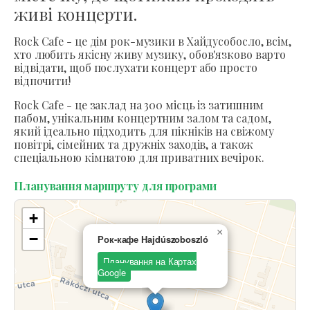
живі концерти.
Rock Cafe - це дім рок-музики в Хайдусобосло, всім,
хто любить якісну живу музику, обов'язково варто
відвідати, щоб послухати концерт або просто
відпочити!
Rock Cafe - це заклад на 300 місць із затишним
пабом, унікальним концертним залом та садом,
який ідеально підходить для пікніків на свіжому
повітрі, сімейних та дружніх заходів, а також
спеціальною кімнатою для приватних вечірок.
Планування маршруту для програми
+
×
−
Рок-кафе Hajdúszoboszló
Планування на Картах
Google