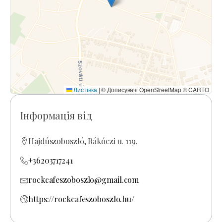
Листівка
|
© Дописувачі OpenStreetMap © CARTO
Інформація від
Hajdúszoboszló, Rákóczi u. 119.
+36203717241
rockcafeszoboszlo@gmail.com
https://rockcafeszoboszlo.hu/