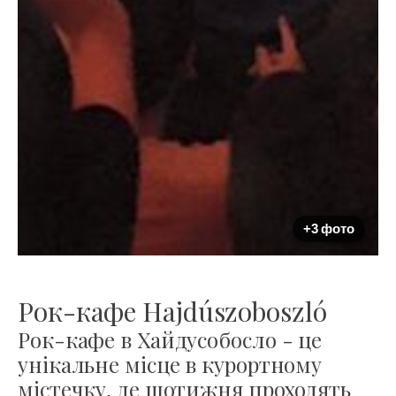
+3 фото
Рок-кафе Hajdúszoboszló
Рок-кафе в Хайдусобосло - це
унікальне місце в курортному
містечку, де щотижня проходять